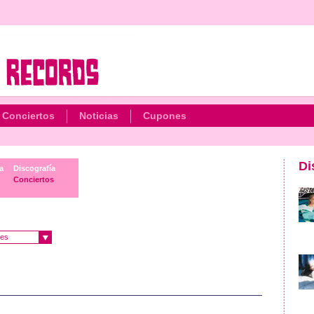
Conciertos
Noticias
Cupones
Di
a
Discografía
Conciertos
es