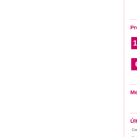
Pr
1
Me
Úl
Con