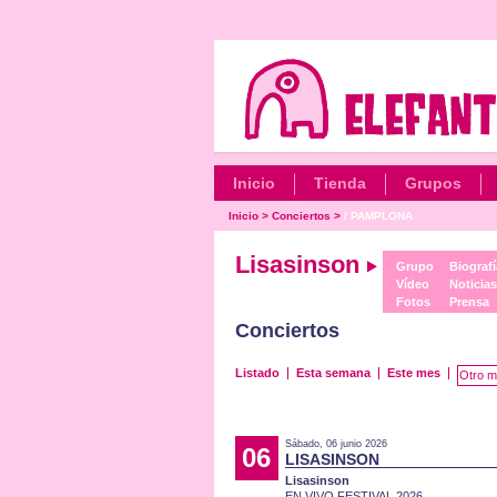
Inicio
Tienda
Grupos
Inicio
>
Conciertos
>
/ PAMPLONA
Lisasinson
Grupo
Biografí
Vídeo
Noticias
Fotos
Prensa
Conciertos
Listado
Esta semana
Este mes
Otro m
Sábado, 06 junio 2026
06
LISASINSON
Lisasinson
EN VIVO FESTIVAL 2026