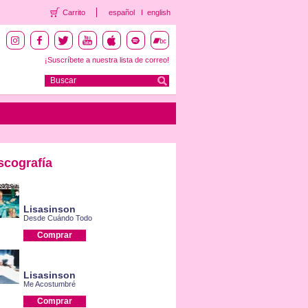
Carrito
español
english
¡Suscríbete a nuestra lista de correo!
scografía
Lisasinson
Desde Cuándo Todo
Comprar
Lisasinson
Me Acostumbré
Comprar