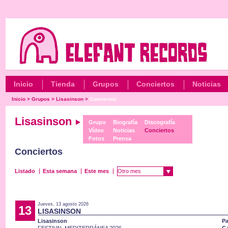
Inicio
Tienda
Grupos
Conciertos
Noticias
Inicio
>
Grupos
>
Lisasinson
>
Conciertos
Lisasinson
Grupo
Biografía
Discografía
Vídeo
Noticias
Conciertos
Fotos
Prensa
Conciertos
Listado
Esta semana
Este mes
Otro mes
Jueves, 13 agosto 2026
13
LISASINSON
Lisasinson
Pa