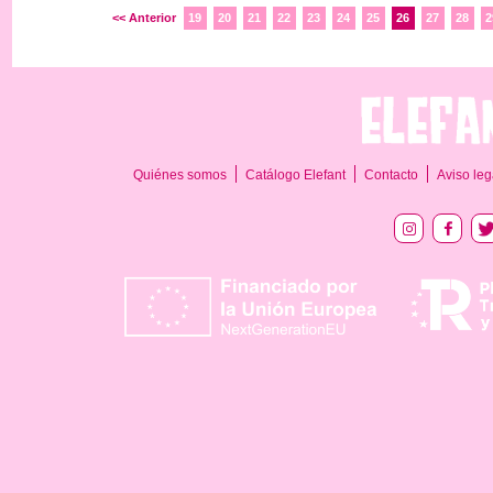
<< Anterior
19
20
21
22
23
24
25
26
27
28
2
Quiénes somos
Catálogo Elefant
Contacto
Aviso leg