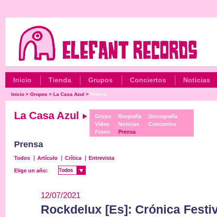
Inicio
Tienda
Grupos
Conciertos
Noticias
Inicio
>
Grupos
>
La Casa Azul
>
Prensa
La Casa Azul
Grupo
Biografía
Discografía
Vídeo
Noticias
Conciertos
Fotos
Prensa
Prensa
Todos
Artículo
Crítica
Entrevista
Todos
Todos
Elige un año:
12/07/2021
Rockdelux [Es]: Crónica Festiv