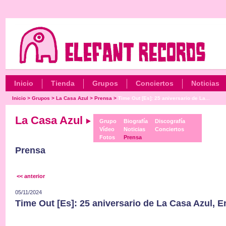
Inicio
Tienda
Grupos
Conciertos
Noticias
Inicio
>
Grupos
>
La Casa Azul
>
Prensa
>
Time Out [Es]: 25 aniversario de La...
La Casa Azul
Grupo
Biografía
Discografía
Vídeo
Noticias
Conciertos
Fotos
Prensa
Prensa
<< anterior
05/11/2024
Time Out [Es]: 25 aniversario de La Casa Azul, E