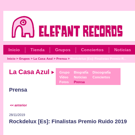
Inicio
Tienda
Grupos
Conciertos
Noticias
Inicio
>
Grupos
>
La Casa Azul
>
Prensa
>
Rockdelux [Es]: Finalistas Premio R...
La Casa Azul
Grupo
Biografía
Discografía
Vídeo
Noticias
Conciertos
Fotos
Prensa
Prensa
<< anterior
28/11/2019
Rockdelux [Es]: Finalistas Premio Ruido 2019