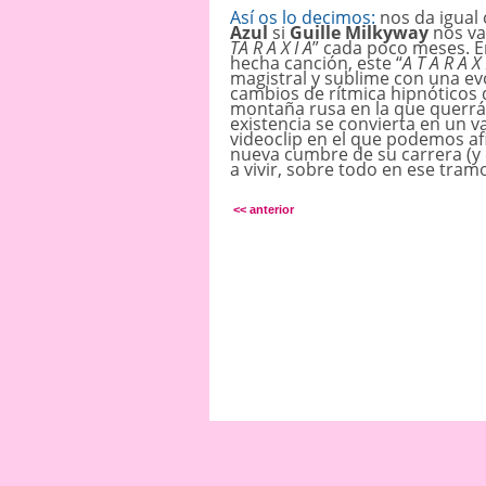
Así os lo decimos:
nos da igual 
Azul
si
Guille Milkyway
nos va
TA R A X I A
” cada poco meses. En 
hecha canción, este “
A T A R A X 
magistral y sublime con una e
cambios de rítmica hipnótico
montaña rusa en la que querrás
existencia se convierta en un v
videoclip en el que podemos a
nueva cumbre de su carrera (
a vivir, sobre todo en ese tramo 
<< anterior