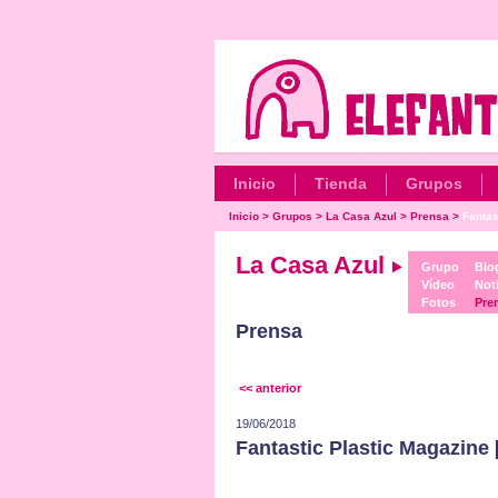
Inicio
Tienda
Grupos
Inicio
>
Grupos
>
La Casa Azul
>
Prensa
>
Fantas
La Casa Azul
Grupo
Biog
Vídeo
Noti
Fotos
Pre
Prensa
<< anterior
19/06/2018
Fantastic Plastic Magazine [