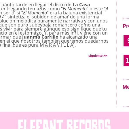
cuánto tarde en llegar el disco de
La Casa
 entregando temazos como “
El Momento
” o este “
A
serio: si “
El Momento
” era la bajuna existencial
I A
” sintetiza el subidón de amar de una forma
volución melódica puramente narrativa y con unos
s que son puro subeybaja romancero como una
Pr
 vivir para siempre aunque eso signifique que tu
acío en el estómago. Y, para más inri, viene con un
firmar que
Juanma Carrillo
ha alcanzado una
y en el que nosotros también queremos quedarnos
final que es pura M A R A V I L L A).
siguiente >>
1
Me