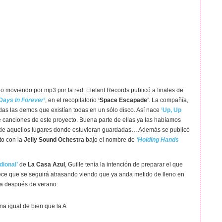
moviendo por mp3 por la red. Elefant Records publicó a finales de
ays In Forever’
, en el recopilatorio
‘Space Escapade’
. La compañía,
das las demos que existían todas en un sólo disco. Así nace
‘Up, Up
 canciones de este proyecto. Buena parte de ellas ya las habíamos
esde aquellos lugares donde estuvieran guardadas… Además se publicó
to con la
Jelly Sound Ochestra
bajo el nombre de
‘Holding Hands
dional’
de
La Casa Azul
, Guille tenía la intención de preparar el que
rece que se seguirá atrasando viendo que ya anda metido de lleno en
ra después de verano.
na igual de bien que la A