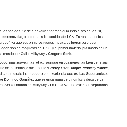
ro a los sonidos. Se deja envolver por todo el mundo disco de los 70,
entremezclar, o recordar, a los sonidos de LCA. En realidad estos
grupo”, ya que sus primeros juegos musicales fueron bajo esta
 llegan son de maquetas de 1993, y el primer material plasmado en un
a
, creado por Guille Milkyway y
Gregorio Soria
.
tiguo, más suave, más retro… aunque en ocasiones también tiene sus
arte de los temas, exactamente
‘Groovy Love, ‘Magic People’
y
‘Shine’
,
 cortometraje indie-popero por excelencia que es
‘Las Superamigas
por
Domingo González
que se encargaría de dirigir los vídeos de La
mo veis el mundo de Milkyway y La Casa Azul no están tan separados.