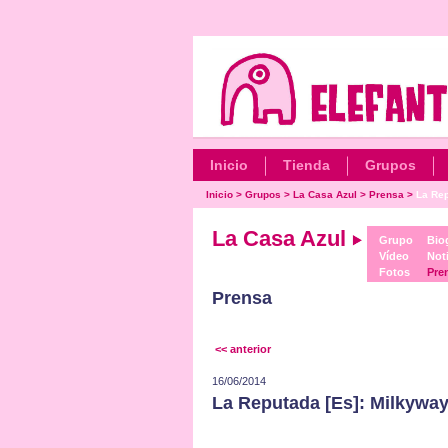
Inicio
Tienda
Grupos
Inicio
>
Grupos
>
La Casa Azul
>
Prensa
>
La Rep
La Casa Azul
Grupo
Biog
Vídeo
Noti
Fotos
Pre
Prensa
<< anterior
16/06/2014
La Reputada [Es]: Milkyway