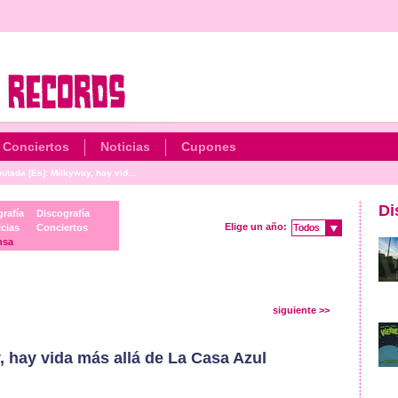
Conciertos
Noticias
Cupones
utada [Es]: Milkyway, hay vid...
Di
rafía
Discografía
Elige un año:
cias
Conciertos
Todos
Todos
nsa
siguiente >>
, hay vida más allá de La Casa Azul