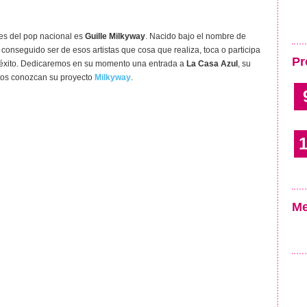
es del pop nacional es
Guille Milkyway
. Nacido bajo el nombre de
 conseguido ser de esos artistas que cosa que realiza, toca o participa
Pr
o y éxito. Dedicaremos en su momento una entrada a
La Casa Azul
, su
tos conozcan su proyecto
Milkyway
.
1
Me