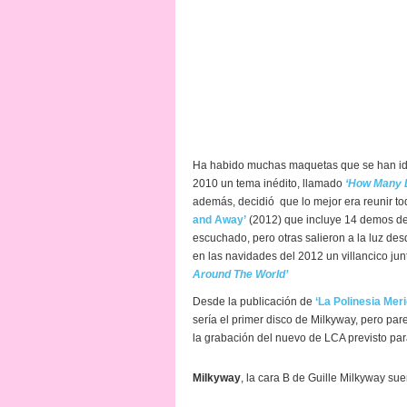
Ha habido muchas maquetas que se han ido 
2010 un tema inédito, llamado
‘How Many D
además, decidió que lo mejor era reunir to
and Away’
(2012) que incluye 14 demos de
escuchado, pero otras salieron a la luz d
en las navidades del 2012 un villancico jun
Around The World’
Desde la publicación de
‘La Polinesia Meri
sería el primer disco de Milkyway, pero pa
la grabación del nuevo de LCA previsto pa
Milkyway
, la cara B de Guille Milkyway sue