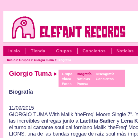
Inicio
Tienda
Grupos
Conciertos
Noticias
Inicio
>
Grupos
>
Giorgio Tuma
>
Biografía
Giorgio Tuma
Grupo
Biografía
Discografía
Vídeo
Noticias
Conciertos
Fotos
Prensa
Biografía
11/09/2015
GIORGIO TUMA With Malik 'theFreq' Moore Single 7". Y
las increíbles entregas junto a
Laetitia Sadier
y
Lena K
el turno al cantante soul californiano Malik 'theFreq' 
LIONS, una de las bandas reggae de raíz soul más impo