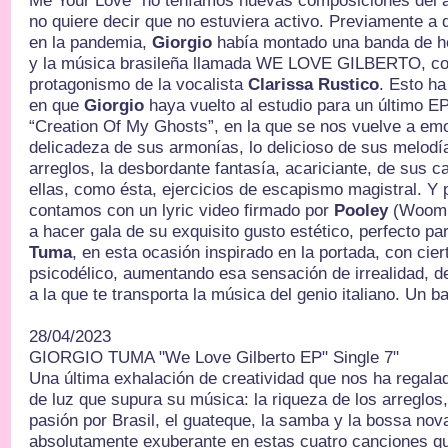
Me Your Love” no teníamos nuevas composiciones del au
no quiere decir que no estuviera activo. Previamente a
en la pandemia,
Giorgio
había montado una banda de h
y la música brasileña llamada WE LOVE GILBERTO, con 
protagonismo de la vocalista
Clarissa Rustico
. Esto h
en que
Giorgio
haya vuelto al estudio para un último E
“Creation Of My Ghosts”, en la que se nos vuelve a em
delicadeza de sus armonías, lo delicioso de sus melodía
arreglos, la desbordante fantasía, acariciante, de sus 
ellas, como ésta, ejercicios de escapismo magistral. Y 
contamos con un lyric video firmado por
Pooley
(Woom 
a hacer gala de su exquisito gusto estético, perfecto p
Tuma
, en esta ocasión inspirado en la portada, con cier
psicodélico, aumentando esa sensación de irrealidad, d
a la que te transporta la música del genio italiano. Un b
28/04/2023
GIORGIO TUMA "We Love Gilberto EP" Single 7"
Una última exhalación de creatividad que nos ha regal
de luz que supura su música: la riqueza de los arreglos
pasión por Brasil, el guateque, la samba y la bossa no
absolutamente exuberante en estas cuatro canciones q