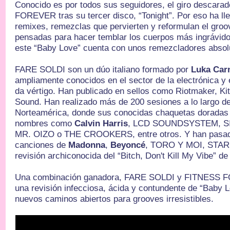
Conocido es por todos sus seguidores, el giro descara
FOREVER tras su tercer disco, “Tonight”. Por eso ha l
remixes, remezclas que pervierten y reformulan el gro
pensadas para hacer temblar los cuerpos más ingrávidos
este “Baby Love” cuenta con unos remezcladores absol
FARE SOLDI son un dúo italiano formado por
Luka Carn
ampliamente conocidos en el sector de la electrónica y 
da vértigo. Han publicado en sellos como Riotmaker, Ki
Sound. Han realizado más de 200 sesiones a lo largo d
Norteamérica, donde sus conocidas chaquetas doradas
nombres como
Calvin Harris
, LCD SOUNDSYSTEM, S
MR. OIZO o THE CROOKERS, entre otros. Y han pasado
canciones de
Madonna
,
Beyoncé
, TORO Y MOI, STAR
revisión archiconocida del “Bitch, Don't Kill My Vibe” d
Una combinación ganadora, FARE SOLDI y FITNESS F
una revisión infecciosa, ácida y contundente de “Baby Lo
nuevos caminos abiertos para grooves irresistibles.