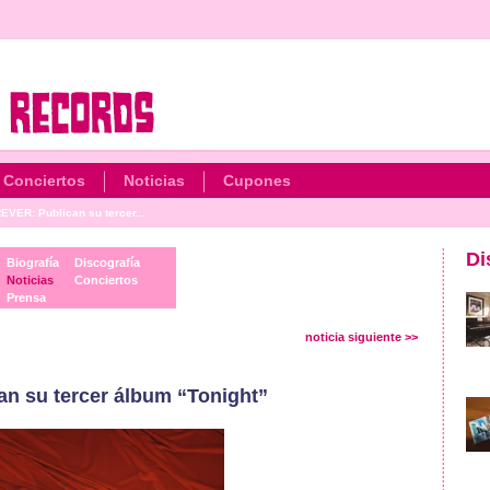
Conciertos
Noticias
Cupones
VER: Publican su tercer...
Di
Biografía
Discografía
Noticias
Conciertos
Prensa
noticia siguiente >>
 su tercer álbum “Tonight”