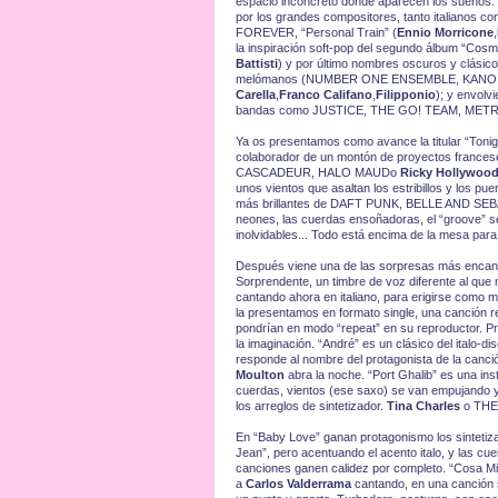
espacio inconcreto donde aparecen los sueños. Y 
por los grandes compositores, tanto italianos c
FOREVER, “Personal Train” (
Ennio Morricone
,
la inspiración soft-pop del segundo álbum “Cosm
Battisti
) y por último nombres oscuros y clásicos
melómanos (NUMBER ONE ENSEMBLE, KANO,
Carella
,
Franco Califano
,
Filipponio
); y envolv
bandas como JUSTICE, THE GO! TEAM, ME
Ya os presentamos como avance la titular “Tonigh
colaborador de un montón de proyectos france
CASCADEUR, HALO MAUDo
Ricky Hollywoo
unos vientos que asaltan los estribillos y los p
más brillantes de DAFT PUNK, BELLE AND SE
neones, las cuerdas ensoñadoras, el “groove” se
inolvidables... Todo está encima de la mesa para
Después viene una de las sorpresas más encanta
Sorprendente, un timbre de voz diferente al qu
cantando ahora en italiano, para erigirse como m
la presentamos en formato single, una canción r
pondrían en modo “repeat” en su reproductor. 
la imaginación. “André” es un clásico del italo-di
responde al nombre del protagonista de la canci
Moulton
abra la noche. “Port Ghalib” es una ins
cuerdas, vientos (ese saxo) se van empujando y d
los arreglos de sintetizador.
Tina Charles
o THE 
En “Baby Love” ganan protagonismo los sintetizad
Jean”, pero acentuando el acento italo, y las c
canciones ganen calidez por completo. “Cosa Mi
a
Carlos Valderrama
cantando, en una canción s