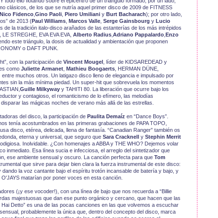
todo ello flotando sobre el epicentro de un triángulo formado, por un lado,
omo clásicos, de los que se nutría aquel primer disco de 2009 de FITNESS
Nico Fidenco
,
Gino Paoli
,
Piero Umiliani
y
Burt Bacharach
); por otro lado,
os” de 2013 (
Paul Williams
,
Marcos Valle
,
Serge Gainsbourg
y
Lucio
 de la tradición italo-disco arañados de las estanterías de los más intrépidos
 LE STREGHE, EVA EVA EVA,
Alberto Radius
,
Adriano Pappalardo
,
Enzo
iendo este triángulo, la dosis de actualidad y ambientación que proponen
TRONOMY o DAFT PUNK.
t”, con la participación de
Vincent Mougel
, líder de KIDSAREDEAD y
ses como
Juliette Armanet
,
Mathieu Boogaerts
, HERMAN DÜNE,
d
entre muchos otros. Un latigazo disco lleno de elegancia e impulsado por
uentes sin la más mínima piedad. Un super-hit que sobrevuela los momentos
BASTIAN,
Guille Milkyway
y TAHITI 80. La liberación que ocurre bajo los
ductor y contagioso, el romanticismo de lo efímero, las melodías
 disparar las mágicas noches de verano más allá de las estrellas.
doras del disco, la participación de
Paulita Demaíz
en “Dance Boys”.
e nos tenía acostumbrados en las primeras grabaciones de PAPA TOPO,
usa disco, etérea, delicada, llena de fantasía. “Canadian Ranger” también os
edonda, eterna y universal, que seguro que
Sara Cracknell
y
Stephin Merrit
Prodigiosa. Inolvidable. ¿Con homenajes a ABBA y THE WHO? Dejemos volar
sco inmediato. Esa línea sucia e infecciosa, el arreglo del sintetizador que
ón, ese ambiente sensual y oscuro. La canción perfecta para que
Tom
trumental que sirve para dejar bien clara la fuerza instrumental de este disco:
ando la voz cantante bajo el espíritu trotón incansable de batería y bajo, y
O'JAYS matarían por poner voces en esta canción.
ores (¡y ese vocoder!), con una línea de bajo que nos recuerda a “Billie
uerdas majestuosas que dan ese punto orgánico y cercano, que hacen que las
 Hai Detto” es una de las pocas canciones en las que volvemos a escuchar
ensual, probablemente la única que, dentro del concepto del disco, marca