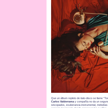
Que un álbum repleto de italo-disco se llame “Ton
Carlos Valderrama
y compañía no da un segundo
sincopados, exuberancia instrumental, melodías in