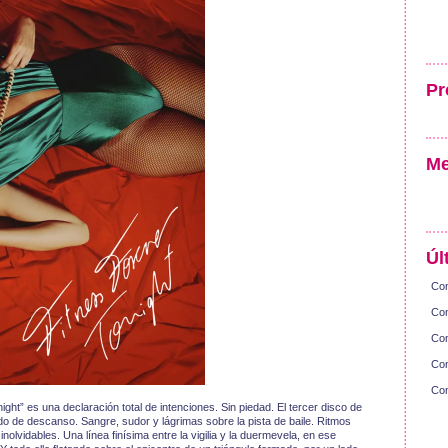
Pr
Me
Úl
Con
Con
Con
Con
Con
ight” es una declaración total de intenciones. Sin piedad. El tercer disco de
 de descanso. Sangre, sudor y lágrimas sobre la pista de baile. Ritmos
olvidables. Una línea finísima entre la vigilia y la duermevela, en ese