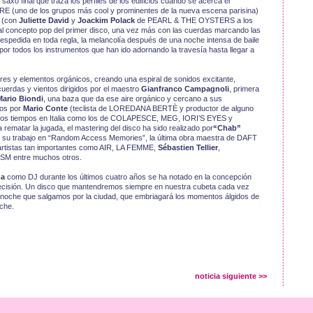
axo final que traza los perfiles de los edificios cuando se acerca el
ORE (uno de los grupos más cool y prominentes de la nueva escena parisina)
” (con
Juliette David
y
Joackim Polack
de PEARL & THE OYSTERS a los
l concepto pop del primer disco, una vez más con las cuerdas marcando las
 despedida en toda regla, la melancolía después de una noche intensa de baile
or todos los instrumentos que han ido adornando la travesía hasta llegar a
es y elementos orgánicos, creando una espiral de sonidos excitante,
uerdas y vientos dirigidos por el maestro
Gianfranco Campagnoli
, primera
Mario Biondi
, una baza que da ese aire orgánico y cercano a sus
ios por
Mario Conte
(teclista de LOREDANA BERTÈ y productor de alguno
timos tiempos en Italia como los de COLAPESCE, MEG, IORI’S EYES y
ar la jugada, el mastering del disco ha sido realizado por
“Chab”
 su trabajo en “Random Access Memories”, la última obra maestra de DAFT
rtistas tan importantes como AIR, LA FEMME,
Sébastien Tellier
,
SM entre muchos otros.
ma
como DJ durante los últimos cuatro años se ha notado en la concepción
 decisión. Un disco que mantendremos siempre en nuestra cubeta cada vez
 noche que salgamos por la ciudad, que embriagará los momentos álgidos de
che.
noticia siguiente >>