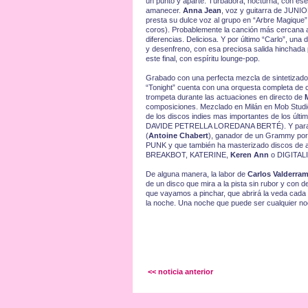
un punto y aparte. Turbadora, nocturna, con ese s
amanecer.
Anna Jean
, voz y guitarra de JUNI
presta su dulce voz al grupo en “Arbre Magique
coros). Probablemente la canción más cercana a
diferencias. Deliciosa. Y por último “Carlo”, una
y desenfreno, con esa preciosa salida hinchada p
este final, con espíritu lounge-pop.
Grabado con una perfecta mezcla de sintetizador
“Tonight” cuenta con una orquesta completa de c
trompeta durante las actuaciones en directo de
composiciones. Mezclado en Milán en Mob Stud
de los discos indies mas importantes de los úl
DAVIDE PETRELLA LOREDANA BERTÉ). Y para remat
(
Antoine Chabert
), ganador de un Grammy por
PUNK y que también ha masterizado discos de a
BREAKBOT, KATERINE,
Keren Ann
o DIGITALI
De alguna manera, la labor de
Carlos Valderra
de un disco que mira a la pista sin rubor y con
que vayamos a pinchar, que abrirá la veda cada
la noche. Una noche que puede ser cualquier no
<< noticia anterior