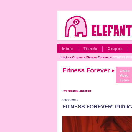
Inicio
Tienda
Grupos
Inicio
>
Grupos
>
Fitness Forever
>
FITNESS FORE
Fitness Forever
Grupo
Vídeo
Fotos
<< noticia anterior
29/09/2017
FITNESS FOREVER: Publican