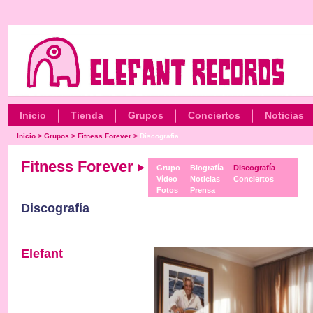
Inicio
Tienda
Grupos
Conciertos
Noticias
Inicio
>
Grupos
>
Fitness Forever
>
Discografía
Fitness Forever
Grupo
Biografía
Discografía
Vídeo
Noticias
Conciertos
Fotos
Prensa
Discografía
Elefant