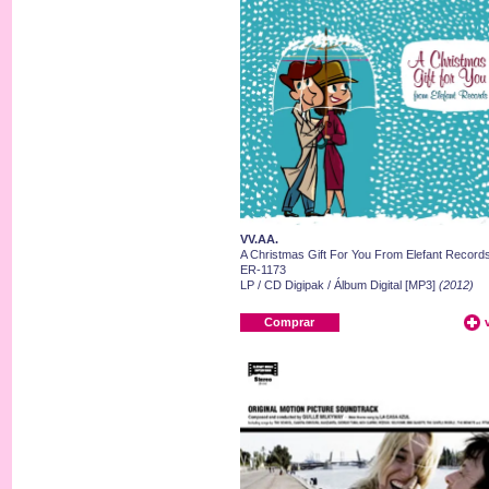
VV.AA.
A Christmas Gift For You From Elefant Record
ER-1173
LP / CD Digipak / Álbum Digital [MP3]
(2012)
Comprar