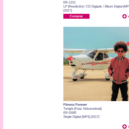
ER-1221
LP [Reedición] / CD Digipak / Álbum Digital [MP
[2017]
Comprar
Fitness Forever
Tonight [Feat. Kidsaredead]
ER-D085
Single Digital [MP3] [2017]