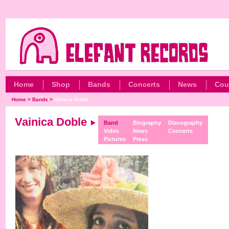
Home
Shop
Bands
Concerts
News
Cou
Home
>
Bands
>
Vainica Doble
Vainica Doble
Band
Biography
Discography
Video
News
Concerts
Pictures
Press