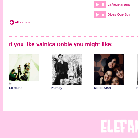
La Vegetariana
Dices Que Soy
all videos
If you like Vainica Doble you might like:
Le Mans
Family
Nosoträsh