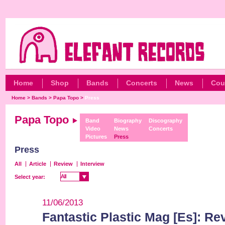
Home
Shop
Bands
Concerts
News
Cou
Home
>
Bands
>
Papa Topo
>
Press
Papa Topo
Band
Biography
Discography
Video
News
Concerts
Pictures
Press
Press
All
Article
Review
Interview
All
All
Select year:
11/06/2013
Fantastic Plastic Mag [Es]: Re