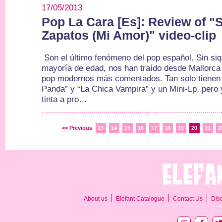
17/05/2013
Pop La Cara [Es]: Review of "
Zapatos (Mi Amor)" video-clip
Son el último fenómeno del pop español. Sin siq
mayoría de edad, nos han traído desde Mallorca
pop modernos más comentados. Tan solo tienen 
Panda” y “La Chica Vampira” y un Mini-Lp, pero 
tinta a pro…
<< Previous
13
14
15
16
17
18
19
20
21
2
About us
Elefant Catalogue
Contact Us
Dis