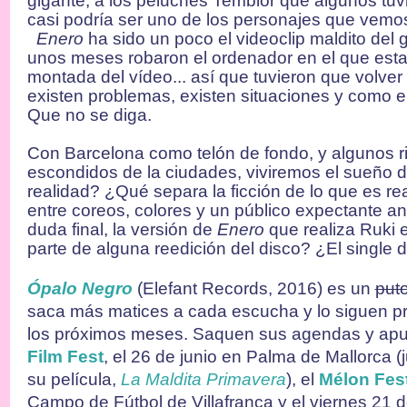
gigante, a los peluches Temblor que algunos tuv
casi podría ser uno de los personajes que vemo
Enero
ha sido un poco el videoclip maldito del 
unos meses robaron el ordenador en el que esta
montada del vídeo... así que tuvieron que volver 
existen problemas, existen situaciones y como en
Que no se diga.
Con Barcelona como telón de fondo, y algunos r
escondidos de la ciudades, viviremos el sueño 
realidad? ¿Qué separa la ficción de lo que es re
entre coreos, colores y un público expectante a
duda final, la versión de
Enero
que realiza Ruki 
parte de alguna reedición del disco? ¿El single 
Ópalo Negro
(Elefant Records, 2016) es un
put
saca más matices a cada escucha y lo siguen p
los próximos meses. Saquen sus agendas y apu
Film Fest
, el 26 de junio en Palma de Mallorca (
su película,
La Maldita Primavera
), el
Mélon Fes
Campo de Fútbol de Villafranca y el viernes 21 de