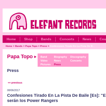
Home
Shop
Bands
Concerts
News
Cou
Home
>
Bands
>
Papa Topo
>
Press
>
Confesiones Tirado En La Pista De B...
Papa Topo
Band
Biography
Discography
Video
News
Concerts
Pictures
Press
Press
<< previous
08/06/2017
Confesiones Tirado En La Pista De Baile [Es]: 
serán los Power Rangers