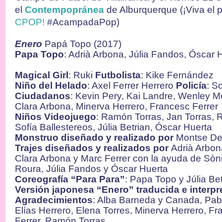
el
Contempopránea
de Alburquerque (¡Viva el 
CPOP!
#AcampadaPop)
Enero
Papá Topo (2017)
Papa Topo
: Adrià Arbona, Júlia Fandos, Óscar
Magical Girl
: Ruki
Futbolista
: Kike Fernández
Niño del Helado
: Axel Ferrer Herrero
Policía
: S
Ciudadanos
: Kevin Pery, Kai Landre, Wenley Mo
Clara Arbona, Minerva Herrero, Francesc Ferrer
Niños Videojuego
: Ramón Torras, Jan Torras, 
Sofía Ballestereos, Júlia Betrian, Óscar Huerta
Monstruo diseñado y realizado
por
Montse De
Trajes diseñados y realizados por
Adrià Arbon
Clara Arbona y Marc Ferrer con la ayuda de Sò
Roura, Júlia Fandos y Óscar Huerta
Coreografía “Para Para”
: Papa Topo y Júlia B
Versión japonesa “Enero” traducida e interpr
Agradecimientos
: Alba Barneda y Canada, Pab
Elías Herrero, Elena Torres, Minerva Herrero, Fr
Ferrer, Ramón Torras