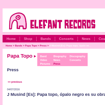
Home
Shop
Bands
Concerts
News
Cou
Home
>
Bands
>
Papa Topo
>
Press
>
J Musind [Es]: Papa topo, ópalo ne...
Papa Topo
Band
Biography
Discography
Video
News
Concerts
Pictures
Press
Press
<< previous
04/07/2016
J Musind [Es]: Papa topo, ópalo negro es su obra