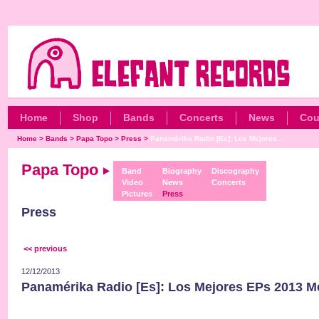
Home
Shop
Bands
Concerts
News
Cou
Home
>
Bands
>
Papa Topo
>
Press
>
Panamérika Radio [Es]: Los Mejores...
Papa Topo
Band
Biography
Discography
Video
News
Concerts
Pictures
Press
Press
<< previous
12/12/2013
Panamérika Radio [Es]: Los Mejores EPs 2013 M