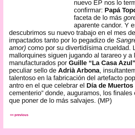
nuevo EP nos lo ter
confirmar:
Papá Top
faceta de lo más
gor
aparente candor. Y 
descubrimos su nuevo trabajo en el mes 
impactados tanto por lo pegadizo de
Sangre
amor)
como por su divertidísima crueldad. 
mallorquines siguen jugando al tarareo y a 
manufacturados por
Guille “La Casa Azul
peculiar sello de
Adrià Arbona
, insultante
talentoso en la fabricación del artefacto po
antro en el que celebrar el
Día de Muertos
cementerio” donde, auguramos, los finales d
que poner de lo más salvajes. (MP)
<< previous