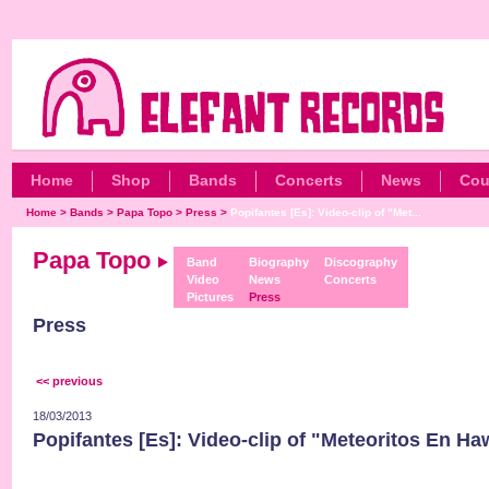
Home
Shop
Bands
Concerts
News
Cou
Home
>
Bands
>
Papa Topo
>
Press
>
Popifantes [Es]: Video-clip of "Met...
Papa Topo
Band
Biography
Discography
Video
News
Concerts
Pictures
Press
Press
<< previous
18/03/2013
Popifantes [Es]: Video-clip of "Meteoritos En Ha