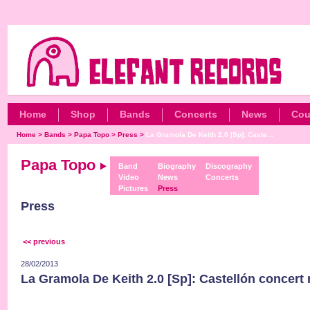
Home
Shop
Bands
Concerts
News
Cou
Home
>
Bands
>
Papa Topo
>
Press
>
La Gramola De Keith 2.0 [Sp]: Caste...
Papa Topo
Band
Biography
Discography
Video
News
Concerts
Pictures
Press
Press
<< previous
28/02/2013
La Gramola De Keith 2.0 [Sp]: Castellón concert 