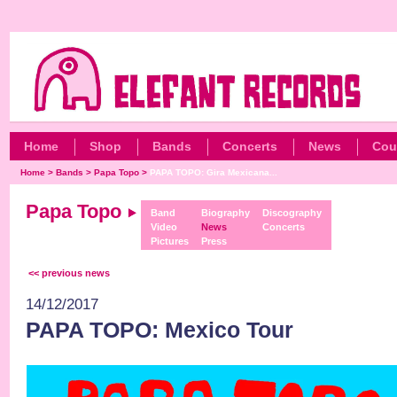
Home
Shop
Bands
Concerts
News
Cou
Home
>
Bands
>
Papa Topo
>
PAPA TOPO: Gira Mexicana...
Papa Topo
Band
Biography
Discography
Video
News
Concerts
Pictures
Press
<< previous news
14/12/2017
PAPA TOPO: Mexico Tour