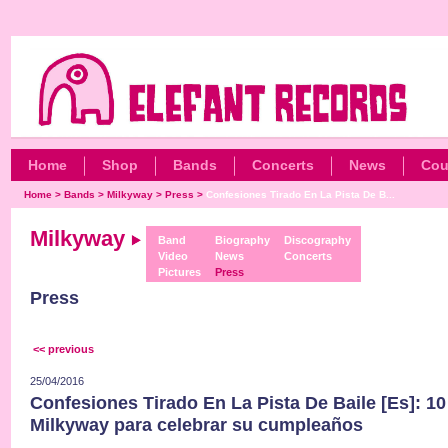
Home
Shop
Bands
Concerts
News
Cou
Home
>
Bands
>
Milkyway
>
Press
>
Confesiones Tirado En La Pista De B...
Milkyway
Band
Biography
Discography
Video
News
Concerts
Pictures
Press
Press
<< previous
25/04/2016
Confesiones Tirado En La Pista De Baile [Es]: 10
Milkyway para celebrar su cumpleaños