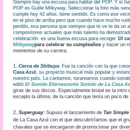
Siempre hay una excusa para hablar del POP. Y si ha
POP es Guille Milkyway. Seleccionar la foto más senci
cumple hoy 42 años, tiene sentido. Es como ese veci
en el piso de arriba pero que cuando hace mucho ruido
perdón, esa persona que siempre que te ve te da un a
compositores actuales que más talento ha demostrad
celebración es una buena excusa para recoger
10 c
Milkyway
para celebrar su cumpleaños
y hacer un r
momentos de su carrera.
1.
Cerca de Shibuya
: Fue la canción con la que co
Casa Azul
, su proyecto musical más popular y estan
nuestro país. La cantamos, tarareamos cuando sonaba
editó
El Sonido Efervescente Sonido de La Casa Az
giras de sus discos. Especialmente brutal es la intro 
excepto la última, de la canción que tenía un poco de
2.
Superguay
: Supuso el lanzamiento de
Tan Simple
de La Casa Azul con el que descubriríamos que el gru
chavales que se encargaron de promocionar por dive