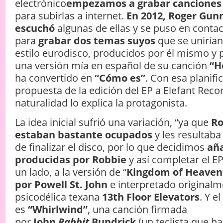
electrónico
empezamos a grabar canciones s
para subirlas a internet.
En 2012, Roger Gun
escuchó
algunas de ellas y se puso en cont
para
grabar dos temas suyos
que se unirían
estilo eurodisco, producidos por él mismo y p
una versión mía en español de su canción
“H
ha convertido en
“Cómo es”
. Con esa planifi
propuesta de la edición del EP a Elefant Reco
naturalidad lo explica la protagonista.
La idea inicial sufrió una variación, “ya que
Ro
estaban bastante ocupados
y les resultaba
de finalizar el disco, por lo que decidimos
aña
producidas por Robbie
y así completar el EP”
un lado, a la versión de “
Kingdom of Heaven
por Powell St. John
e interpretado originalm
psicodélica texana
13th Floor Elevators
. Y e
es
“Whirlwind”
, una canción firmada
por
John
Rabbit
Bundrick
(un teclista que h