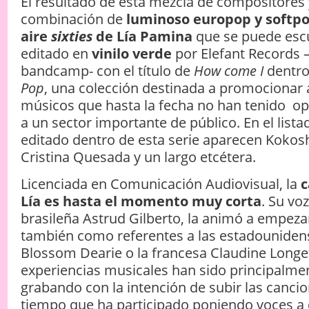
El resultado de esta mezcla de compositores
combinación de
luminoso europop y softpop
aire
sixties
de Lía Pamina
que se puede escu
editado en
vinilo verde
por Elefant Records 
bandcamp- con el título de
How come I
dentr
Pop
, una colección destinada a promocionar a
músicos que hasta la fecha no han tenido op
a un sector importante de público. En el list
editado dentro de esta serie aparecen Kokos
Cristina Quesada y un largo etcétera.
Licenciada en Comunicación Audiovisual, la
c
Lía es hasta el momento muy corta
. Su voz
brasileña Astrud Gilberto, la animó a empeza
también como referentes a las estadounide
Blossom Dearie o la francesa Claudine Longe
experiencias musicales han sido principalm
grabando con la intención de subir las cancion
tiempo que ha participado poniendo voces a