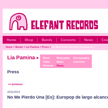
Home
Shop
Bands
Concerts
News
Cou
Home
>
Bands
>
Lia Pamina
>
Press
>
No Me Pierdo Una [Es]: Europop de l...
Lia Pamina
Band
Biography
Discography
Video
News
Concerts
Pictures
Press
Press
<< previous
20/11/2014
No Me Pierdo Una [Es]: Europop de largo alcance