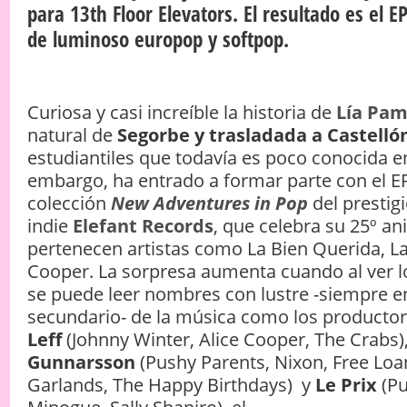
para 13th Floor Elevators. El resultado es el 
de luminoso europop y softpop.
Curiosa y casi increíble la historia de
Lía Pam
natural de
Segorbe y trasladada a Castelló
estudiantiles que todavía es poco conocida en
embargo, ha entrado a formar parte con el E
colección
New Adventures in Pop
del prestig
indie
Elefant Records
, que celebra su 25º ani
pertenecen artistas como La Bien Querida, La
Cooper. La sorpresa aumenta cuando al ver lo
se puede leer nombres con lustre -siempre e
secundario- de la música como los producto
Leff
(Johnny Winter, Alice Cooper, The Crabs)
Gunnarsson
(Pushy Parents, Nixon, Free Loa
Garlands, The Happy Birthdays) y
Le Prix
(Pu