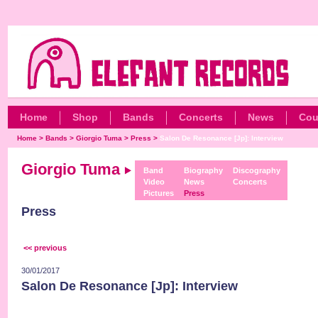
Home
Shop
Bands
Concerts
News
Cou
Home
>
Bands
>
Giorgio Tuma
>
Press
>
Salon De Resonance [Jp]: Interview
Giorgio Tuma
Band
Biography
Discography
Video
News
Concerts
Pictures
Press
Press
<< previous
30/01/2017
Salon De Resonance [Jp]: Interview