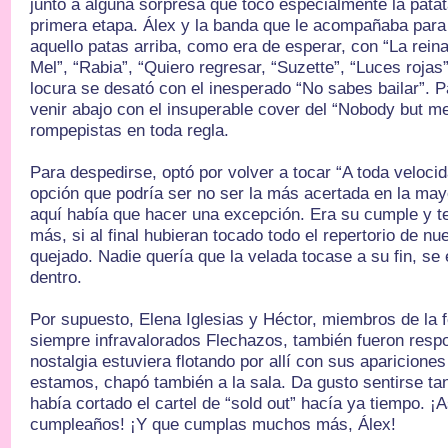
junto a alguna sorpresa que tocó especialmente la patat
primera etapa. Álex y la banda que le acompañaba para
aquello patas arriba, como era de esperar, con “La reina
Mel”, “Rabia”, “Quiero regresar, “Suzette”, “Luces rojas”
locura se desató con el inesperado “No sabes bailar”. P
venir abajo con el insuperable cover del “Nobody but m
rompepistas en toda regla.
Para despedirse, optó por volver a tocar “A toda velocid
opción que podría ser no ser la más acertada en la may
aquí había que hacer una excepción. Era su cumple y te
más, si al final hubieran tocado todo el repertorio de nu
quejado. Nadie quería que la velada tocase a su fin, se 
dentro.
Por supuesto, Elena Iglesias y Héctor, miembros de la f
siempre infravalorados Flechazos, también fueron respo
nostalgia estuviera flotando por allí con sus aparicione
estamos, chapó también a la sala. Da gusto sentirse tan
había cortado el cartel de “sold out” hacía ya tiempo. ¡
cumpleaños! ¡Y que cumplas muchos más, Álex!