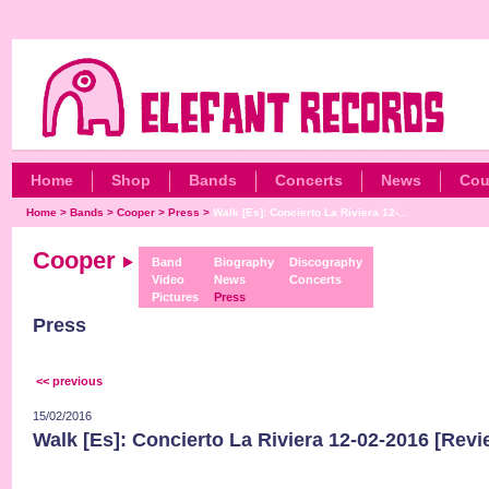
Home
Shop
Bands
Concerts
News
Cou
Home
>
Bands
>
Cooper
>
Press
>
Walk [Es]: Concierto La Riviera 12-...
Cooper
Band
Biography
Discography
Video
News
Concerts
Pictures
Press
Press
<< previous
15/02/2016
Walk [Es]: Concierto La Riviera 12-02-2016 [Revi