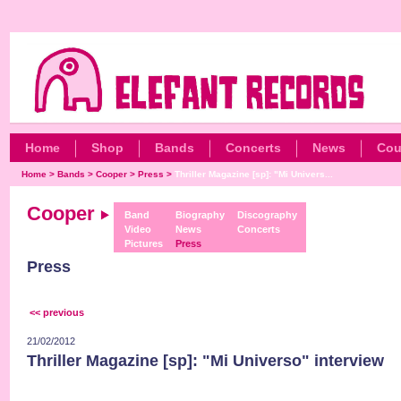
Home
Shop
Bands
Concerts
News
Cou
Home
>
Bands
>
Cooper
>
Press
>
Thriller Magazine [sp]: "Mi Univers...
Cooper
Band
Biography
Discography
Video
News
Concerts
Pictures
Press
Press
<< previous
21/02/2012
Thriller Magazine [sp]: "Mi Universo" interview