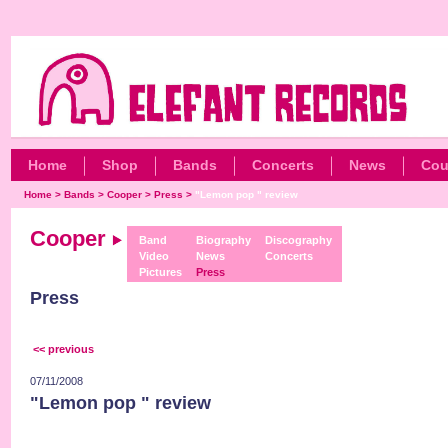
Home
Shop
Bands
Concerts
News
Cou
Home
>
Bands
>
Cooper
>
Press
>
"Lemon pop " review
Cooper
Band
Biography
Discography
Video
News
Concerts
Pictures
Press
Press
<< previous
07/11/2008
"Lemon pop " review