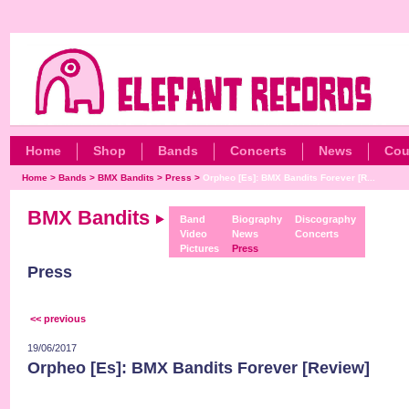
Home
Shop
Bands
Concerts
News
Cou
Home
>
Bands
>
BMX Bandits
>
Press
>
Orpheo [Es]: BMX Bandits Forever [R...
BMX Bandits
Band
Biography
Discography
Video
News
Concerts
Pictures
Press
Press
<< previous
19/06/2017
Orpheo [Es]: BMX Bandits Forever [Review]