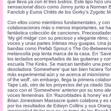
que lleva ya con él tres lustros. Este tipo hizo 
sensacional disco como Jonny junto a Norman B
Fanclub y Euros Childs de los Gorky’s Zygotic Mi
Con ellos como miembros fundamentales, y con 
colaboraciones más o menos importantes, se h
fantástica colección de canciones. Preciosidad
‘My girl midge’ con su precioso y elegante ritmo
voces y unas partes íntimas muy guapas. Una j
bandas como Prefab Sprout o The Go-Betweens. ‘
melancolía pop lenta marca de la casa. En ‘Sav
los teclados acompañados de las guitarras y co
escuela The Kinks. Se marcan también una preci
desoladora ‘Somewhere’ que tan bien hiciera To
más experimental aún y se acerca al mismísimo 
of the wolf’, sin embargo, llega la primera colab
Tape Lab, otro de los proyectos del ya citado Stu
saco con el ‘Somewhere’ anterior por su tono al
voces femeninas. En ‘Razorblades & honey’ es
Brian Jonestown Massacre quien colabora y es 
por los resultados de Edwyn Collins y sus Orange
preciosidad titular que es un tema de los Beach