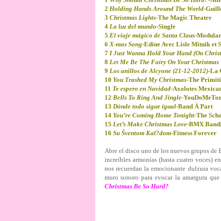
2
Holding Hands Around The World
-Guil
3
Christmas Lights
-The Magic Theatre
4
La luz del mundo
-Single
5
El viaje mágico de Santa Claus
-Modula
6
X-mas Song
-Edine Avec Lisle Mitnik et 
7
I Just Wanna Hold Your Hand (On Chris
8
Let Me Be The Fairy On Your Christmas 
9
Los anillos de Alcyone (21-12-2012)
-La 
10
You Trashed My Christmas
-The Primiti
11
Te espero en Navidad
-Axolotes Mexica
12
Bells To Ring And Jingle
-YouDoMeTo
13
Dónde todo sigue igual
-Band À Part
14
You’re Coming Home Tonight
-The Sch
15
Let’s Make Christmas Love
-BMX Bandi
16
Su Šventom Kal?dom
-Fitness Forever
Abre el disco uno de los nuevos grupos de 
increíbles armonías (hasta cuatro voces) e
nos recuerdan la emocionante dulzura voc
muro sonoro para evocar la amargura que
Christmas Be So Hard?