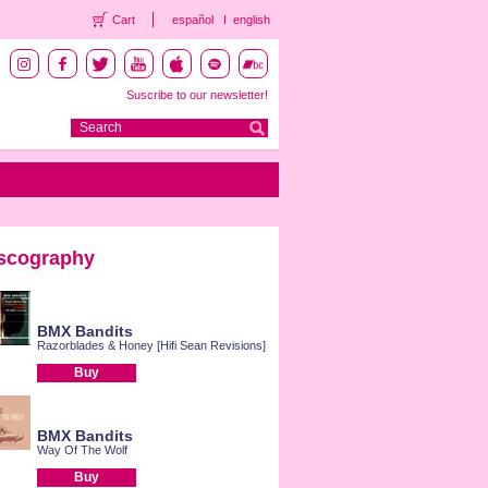
Cart
español
english
Suscribe to our newsletter!
scography
BMX Bandits
Razorblades & Honey [Hifi Sean Revisions]
Buy
BMX Bandits
Way Of The Wolf
Buy