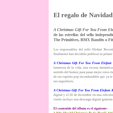
El regalo de Navidad
A Christmas Gift For You From Ele
de las estrellas del sello indepe
The Primitives, BMX Bandits o Fit
Los responsables del sello Elefant Recor
finalmente han decidido publicar su prime
A Christmas Gift For You From Elefant
luminosa de la vida, una excusa fantástica
sentido del humor, para pasar mejor estos t
de ese espíritu pop inconfundible que ya le
sus seguidores.
A Christmas Gift For You From Elefant 
digital y el 20 de diciembre en una edición
vinilo incluye una descarga digital gratuit
El contenido del álbum es el siguiente:
1
Why Should Christmas Be So Hard?
-Att