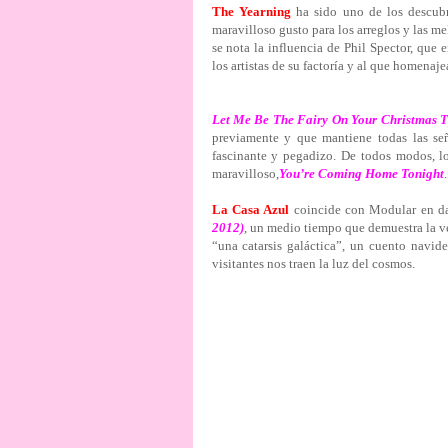
The Yearning
ha sido uno de los descubr
maravilloso gusto para los arreglos y las m
se nota la influencia de Phil Spector, que
los artistas de su factoría y al que homenaj
Let Me Be The Fairy On Your Christmas T
previamente y que mantiene todas las se
fascinante y pegadizo. De todos modos, lo
maravilloso,
You’re Coming Home Tonight
.
La Casa Azul
coincide con Modular en da
2012)
, un medio tiempo que demuestra la 
“una catarsis galáctica”, un cuento navideñ
visitantes nos traen la luz del cosmos.