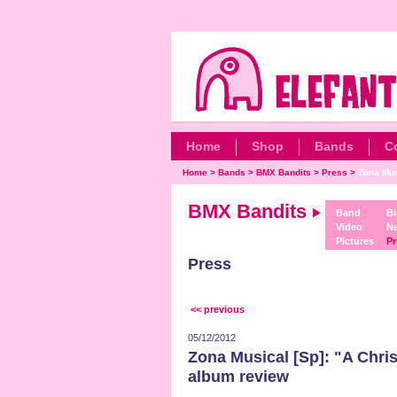
Home
Shop
Bands
C
Home
>
Bands
>
BMX Bandits
>
Press
>
Zona Musi
BMX Bandits
Band
Bi
Video
N
Pictures
Pr
Press
<< previous
05/12/2012
Zona Musical [Sp]: "A Chri
album review