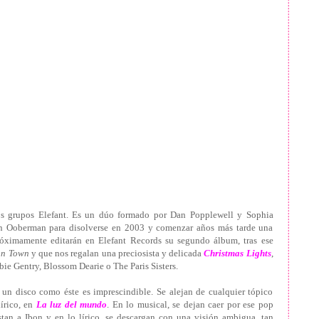
s grupos Elefant. Es un dúo formado por Dan Popplewell y Sophia
on Ooberman para disolverse en 2003 y comenzar años más tarde una
óximamente editarán en Elefant Records su segundo álbum, tras ese
on Town
y que nos regalan una preciosista y delicada
Christmas Lights
,
bbie Gentry, Blossom Dearie o The Paris Sisters.
un disco como éste es imprescindible. Se alejan de cualquier tópico
írico, en
La luz del mundo
. En lo musical, se dejan caer por ese pop
tan a Ibon y en lo lírico, se descargan con una visión ambigua, tan