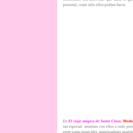
personal, como sólo ellos podían hacer.
En
El viaje mágico de Santa Claus
,
Modu
tan especial: arrastran con ellos a todo pe
entre coros tropicales, sintetizadores analó