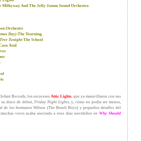
le Milkyway And The Jelly Jamm Sound Orchestra
r
Son Orchestre
tmas Day)
-The Yearning
Tree Tonight
-The School
Casa Azul
ves
nos
o
ool
ts
Elefant Records, los escoceses
Attic Lights
, que ya maravillaron con sus
n su disco de debut,
Friday Night Lights
, y, cómo no podía ser menos,
al de los hermanos Wilson (The Beach Boys) y pequeños detalles del
 muchas veces acaba asociada a esos días navideños en
Why Should