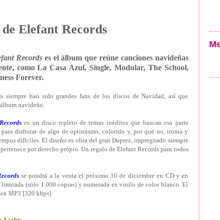
 de Elefant Records
Me
fant Records
es el álbum que reúne canciones navideñas
ndiente, como La Casa Azul, Single, Modular, The School,
ness Forever.
ds siempre han sido grandes fans de los discos de Navidad, así que
r álbum navideño.
 Records
es un disco repleto de temas inéditos que buscan esa parte
 para disfrutar de algo de optimismo, colorido y, por qué no, ironía y
iempos difíciles. El diseño es obra del gran Duprez, impregnado siempre
 pertenece por derecho propio. Un regalo de Elefant Records para todos
Records
se pondrá a la venta el próximo 10 de diciembre en CD y en
 limitada (sólo 1.000 copias) y numerada en vinilo de color blanco. El
a en MP3 [320 kbps].
ic Lights