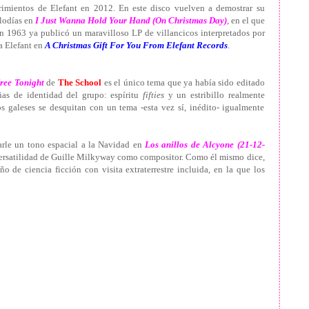
imientos de Elefant en 2012. En este disco vuelven a demostrar su
elodías en
I Just Wanna Hold Your Hand (On Christmas Day)
, en el que
 en 1963 ya publicó un maravilloso LP de villancicos interpretados por
ea Elefant en
A Christmas Gift For You From Elefant Records
.
ree Tonight
de
The School
es el único tema que ya había sido editado
ñas de identidad del grupo: espíritu
fifties
y un estribillo realmente
s galeses se desquitan con un tema -esta vez sí, inédito- igualmente
rle un tono espacial a la Navidad en
Los anillos de Alcyone (21-12-
versatilidad de Guille Milkyway como compositor. Como él mismo dice,
o de ciencia ficción con visita extraterrestre incluida, en la que los