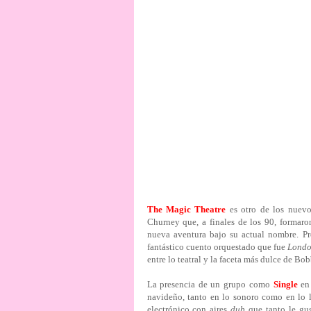
The Magic Theatre
es otro de los nuevo
Churney que, a finales de los 90, formar
nueva aventura bajo su actual nombre. Pr
fantástico cuento orquestado que fue
Lond
entre lo teatral y la faceta más dulce de Bo
La presencia de un grupo como
Single
en 
navideño, tanto en lo sonoro como en lo l
electrónico con aires
dub
que tanto le gus