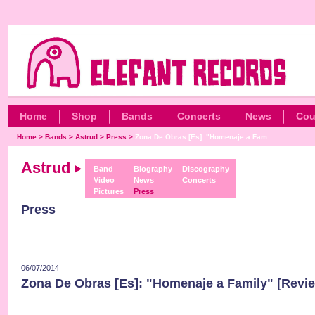
Home
Shop
Bands
Concerts
News
Cou
Home
>
Bands
>
Astrud
>
Press
>
Zona De Obras [Es]: "Homenaje a Fam...
Astrud
Band
Biography
Discography
Video
News
Concerts
Pictures
Press
Press
06/07/2014
Zona De Obras [Es]: "Homenaje a Family" [Revi