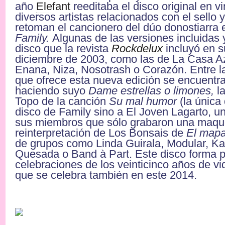
año
Elefant
reeditaba el disco original en vi
diversos artistas relacionados con el sello y
retoman el cancionero del dúo donostiarra
Family.
Algunas de las versiones incluidas 
disco que la revista
Rockdelux
incluyó en 
diciembre de 2003, como las de La Casa A
Enana, Niza, Nosotrash o Corazón. Entre l
que ofrece esta nueva edición se encuentr
haciendo suyo
Dame estrellas o limones,
la
Topo de la canción
Su mal humor
(la única
disco de Family sino a El Joven Lagarto, un
sus miembros que sólo grabaron una maque
reinterpretación de Los Bonsais de
El map
de grupos como Linda Guirala, Modular, Ka
Quesada o Band à Part. Este disco forma p
celebraciones de los veinticinco años de vid
que se celebra también en este 2014.