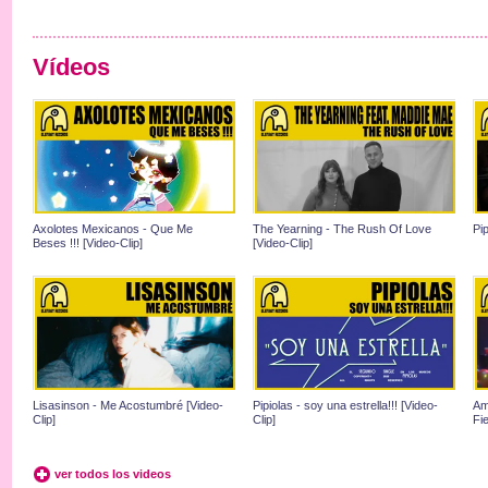
Vídeos
Axolotes Mexicanos - Que Me
The Yearning - The Rush Of Love
Pip
Beses !!! [Video-Clip]
[Video-Clip]
Lisasinson - Me Acostumbré [Video-
Pipiolas - soy una estrella!!! [Video-
Am
Clip]
Clip]
Fie
ver todos los videos