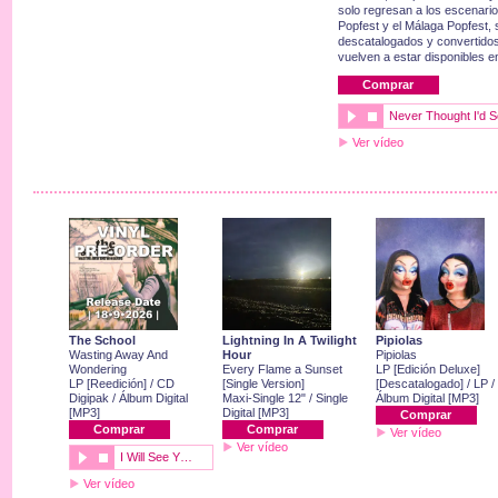
solo regresan a los escenario
Popfest y el Málaga Popfest, 
descatalogados y convertidos 
vuelven a estar disponibles e
Comprar
Never Thought I'd 
Ver vídeo
The School
Lightning In A Twilight
Pipiolas
Wasting Away And
Hour
Pipiolas
Wondering
Every Flame a Sunset
LP [Edición Deluxe]
LP [Reedición] / CD
[Single Version]
[Descatalogado] / LP /
Digipak / Álbum Digital
Maxi-Single 12" / Single
Álbum Digital [MP3]
[MP3]
Digital [MP3]
Comprar
Comprar
Comprar
Ver vídeo
Ver vídeo
I Will See Y…
Ver vídeo