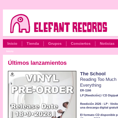
Inicio
Tienda
Grupos
Conciertos
Noticias
Inicio
Últimos lanzamientos
The School
Reading Too Much I
Everything
ER-1166
LP [Reedición] / CD Digipak
Reedición 2026 - LP - Vinil
una descarga digital gratui
El formato CD disponible pe