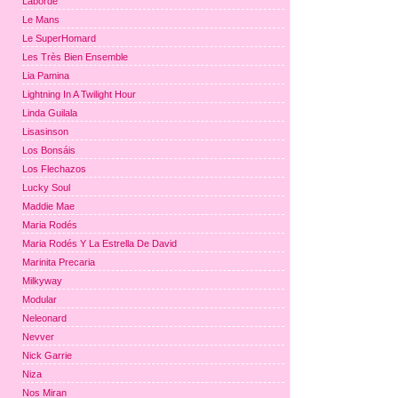
Laborde
Le Mans
Le SuperHomard
Les Très Bien Ensemble
Lia Pamina
Lightning In A Twilight Hour
Linda Guilala
Lisasinson
Los Bonsáis
Los Flechazos
Lucky Soul
Maddie Mae
Maria Rodés
Maria Rodés Y La Estrella De David
Marinita Precaria
Milkyway
Modular
Neleonard
Nevver
Nick Garrie
Niza
Nos Miran