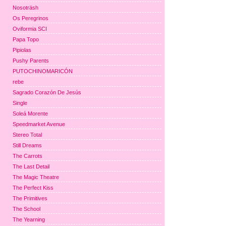
Nosoträsh
Os Peregrinos
Oviformia SCI
Papa Topo
Pipiolas
Pushy Parents
PUTOCHINOMARICÓN
rebe
Sagrado Corazón De Jesús
Single
Soleá Morente
Speedmarket Avenue
Stereo Total
Still Dreams
The Carrots
The Last Detail
The Magic Theatre
The Perfect Kiss
The Primitives
The School
The Yearning