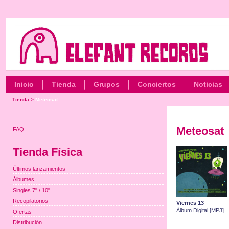
Inicio
Tienda
Grupos
Conciertos
Noticias
Tienda
>
Meteosat
Meteosat
FAQ
Tienda Física
Últimos lanzamientos
Álbumes
Singles 7" / 10"
Recopilatorios
Viernes 13
Álbum Digital [MP3]
Ofertas
Distribución