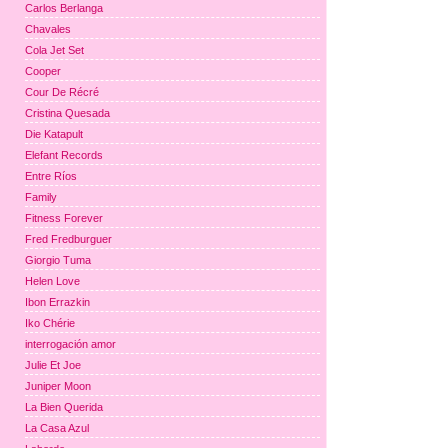
Carlos Berlanga
Chavales
Cola Jet Set
Cooper
Cour De Récré
Cristina Quesada
Die Katapult
Elefant Records
Entre Ríos
Family
Fitness Forever
Fred Fredburguer
Giorgio Tuma
Helen Love
Ibon Errazkin
Iko Chérie
interrogación amor
Julie Et Joe
Juniper Moon
La Bien Querida
La Casa Azul