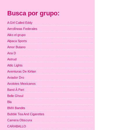
Busca por grupo:
A Girl Called Eddy
Aerolíneas Federales
Aiko el grupo
Alpaca Sports
Amor Butano
Ana D
Astrud
Attic Lights
Aventuras De Kirlian
Aviador Dro
Axolotes Mexicanos
Band À Part
Belle Ghoul
Bla
BMX Bandits
Bubble Tea And Cigarettes
Camera Obscura
CARABALLO