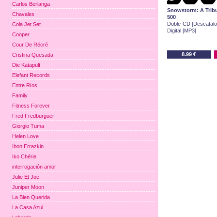
Carlos Berlanga
Snowstorm: A Tribu
Chavales
500
Doble-CD [Descatalo
Cola Jet Set
Digital [MP3]
Cooper
Cour De Récré
8.99 €
Cristina Quesada
Die Katapult
Elefant Records
Entre Ríos
Family
Fitness Forever
Fred Fredburguer
Giorgio Tuma
Helen Love
Ibon Errazkin
Iko Chérie
interrogación amor
Julie Et Joe
Juniper Moon
La Bien Querida
La Casa Azul