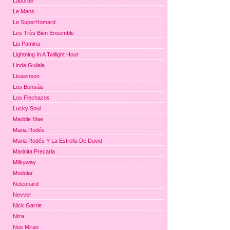
Laborde
Le Mans
Le SuperHomard
Les Très Bien Ensemble
Lia Pamina
Lightning In A Twilight Hour
Linda Guilala
Lisasinson
Los Bonsáis
Los Flechazos
Lucky Soul
Maddie Mae
Maria Rodés
Maria Rodés Y La Estrella De David
Marinita Precaria
Milkyway
Modular
Neleonard
Nevver
Nick Garrie
Niza
Nos Miran