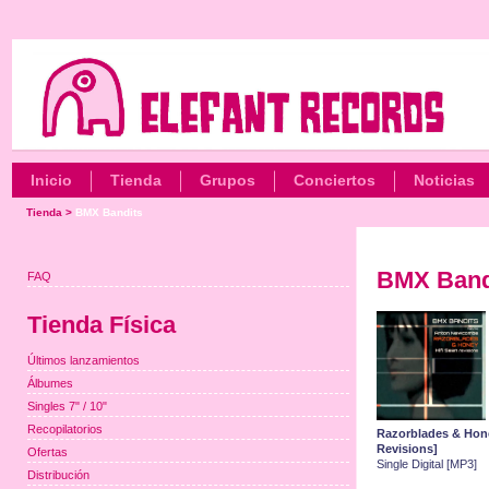
Inicio
Tienda
Grupos
Conciertos
Noticias
Tienda
>
BMX Bandits
BMX Band
FAQ
Tienda Física
Últimos lanzamientos
Álbumes
Singles 7" / 10"
Recopilatorios
Razorblades & Hone
Revisions]
Ofertas
Single Digital [MP3]
Distribución