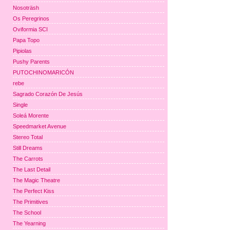
Nosoträsh
Os Peregrinos
Oviformia SCI
Papa Topo
Pipiolas
Pushy Parents
PUTOCHINOMARICÓN
rebe
Sagrado Corazón De Jesús
Single
Soleá Morente
Speedmarket Avenue
Stereo Total
Still Dreams
The Carrots
The Last Detail
The Magic Theatre
The Perfect Kiss
The Primitives
The School
The Yearning