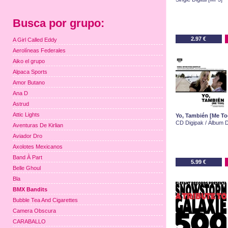
Busca por grupo:
2.97 €
A Girl Called Eddy
Aerolíneas Federales
Aiko el grupo
Alpaca Sports
Amor Butano
Ana D
Astrud
Attic Lights
Yo, También [Me To
CD Digipak / Álbum Di
Aventuras De Kirlian
Aviador Dro
Axolotes Mexicanos
Band À Part
5.99 €
Belle Ghoul
Bla
BMX Bandits
Bubble Tea And Cigarettes
Camera Obscura
CARABALLO