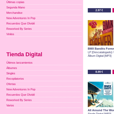
Últimas copias
Segunda Mano
2.97 €
Merchandise
New Adventures In Pop
Recuerdos Que Olvidé
Reworked By Series
Vinilos
BMX Bandits Forev
LP [Descatalogado] /
Tienda Digital
Álbum Digital [MP3]
Últimos lanzamientos
Álbumes
8.99 €
Singles
Recopilatorios
Ofertas
New Adventures In Pop
Recuerdos Que Olvidé
Reworked By Series
Varios
All Around The Wor
Single Digital [MP3]