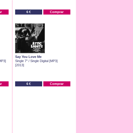
r
6 €
Comprar
Say You Love Me
[MP3]
Single 7" / Single Digital [MP3]
[2013]
r
6 €
Comprar