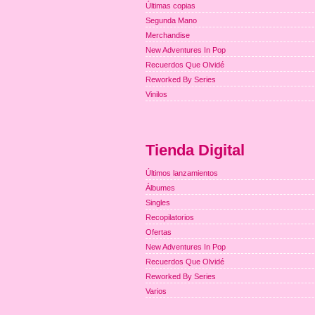
Últimas copias
Segunda Mano
Merchandise
New Adventures In Pop
Recuerdos Que Olvidé
Reworked By Series
Vinilos
Tienda Digital
Últimos lanzamientos
Álbumes
Singles
Recopilatorios
Ofertas
New Adventures In Pop
Recuerdos Que Olvidé
Reworked By Series
Varios