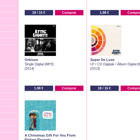
18 / 15 €
Comprar
1.98 €
Compra
Orbison
Super De Luxe
Single Digital [MP3]
LP / CD Digipak / Álbum Digital 
[2014]
[2013]
1.98 €
Comprar
18 / 15 €
Compra
A Christmas Gift For You From
Elefant Records