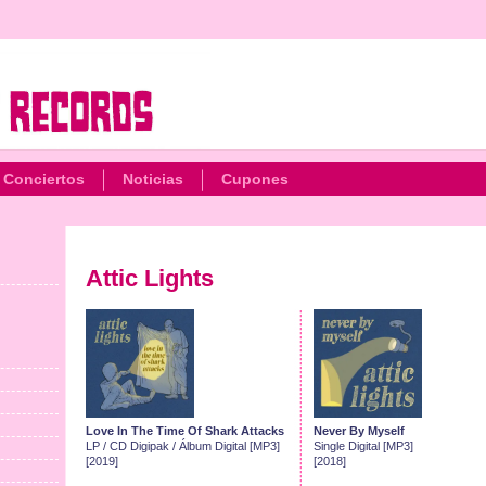
Conciertos
Noticias
Cupones
Attic Lights
Love In The Time Of Shark Attacks
Never By Myself
LP / CD Digipak / Álbum Digital [MP3]
Single Digital [MP3]
[2019]
[2018]