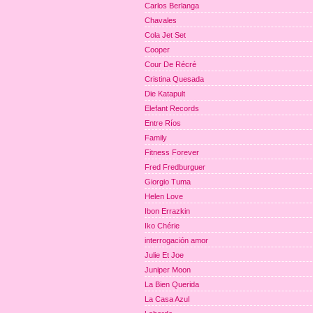
Carlos Berlanga
Chavales
Cola Jet Set
Cooper
Cour De Récré
Cristina Quesada
Die Katapult
Elefant Records
Entre Ríos
Family
Fitness Forever
Fred Fredburguer
Giorgio Tuma
Helen Love
Ibon Errazkin
Iko Chérie
interrogación amor
Julie Et Joe
Juniper Moon
La Bien Querida
La Casa Azul