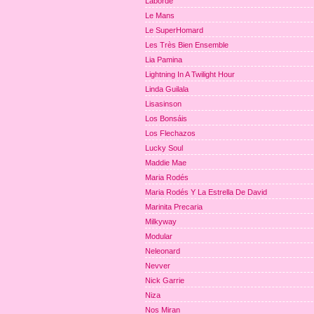
Laborde
Le Mans
Le SuperHomard
Les Très Bien Ensemble
Lia Pamina
Lightning In A Twilight Hour
Linda Guilala
Lisasinson
Los Bonsáis
Los Flechazos
Lucky Soul
Maddie Mae
Maria Rodés
Maria Rodés Y La Estrella De David
Marinita Precaria
Milkyway
Modular
Neleonard
Nevver
Nick Garrie
Niza
Nos Miran