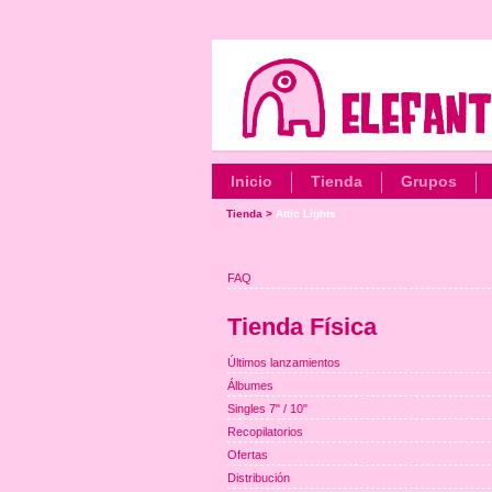
Inicio
Tienda
Grupos
Tienda
>
Attic Lights
FAQ
Tienda Física
Últimos lanzamientos
Álbumes
Singles 7" / 10"
Recopilatorios
Ofertas
Distribución