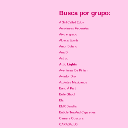
Busca por grupo:
A Girl Called Eddy
Aerolíneas Federales
Aiko el grupo
Alpaca Sports
Amor Butano
Ana D
Astrud
Attic Lights
Aventuras De Kirlian
Aviador Dro
Axolotes Mexicanos
Band À Part
Belle Ghoul
Bla
BMX Bandits
Bubble Tea And Cigarettes
Camera Obscura
CARABALLO