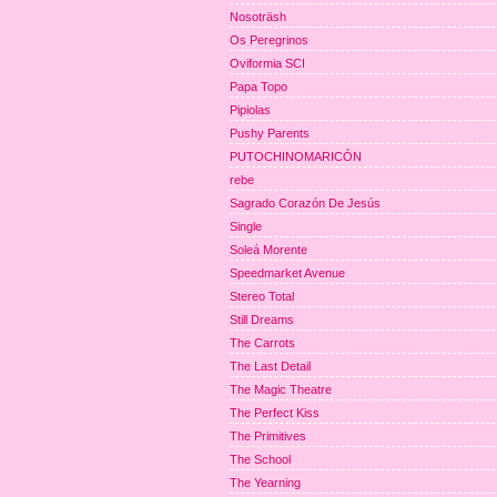
Nosoträsh
Os Peregrinos
Oviformia SCI
Papa Topo
Pipiolas
Pushy Parents
PUTOCHINOMARICÓN
rebe
Sagrado Corazón De Jesús
Single
Soleá Morente
Speedmarket Avenue
Stereo Total
Still Dreams
The Carrots
The Last Detail
The Magic Theatre
The Perfect Kiss
The Primitives
The School
The Yearning