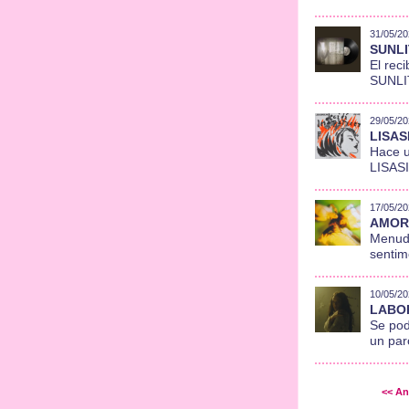
31/05/20
SUNLIT
El rec
SUNLIT
29/05/20
LISASI
Hace u
LISASI
17/05/20
AMOR 
Menuda
sentim
10/05/20
LABORD
Se pod
un par
<< An