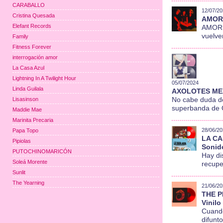
CARABALLO
12/07/20
Cristina Quesada
AMOR 
Elefant Records
AMOR B
vuelve
Family
Fitness Forever
interrogación amor
La Casa Azul
Lightning In A Twilight Hour
05/07/2024
Linda Guilala
AXOLOTES MEXI
Lisasinson
No cabe duda d
superbanda de O
Maddie Mae
Marinita Precaria
28/06/20
Papa Topo
LA CA
Pipiolas
Sonid
PUTOCHINOMARICÓN
Hay di
Soleá Morente
recupe
Sunlit
The Yearning
21/06/20
THE P
Vinil
Cuando
difunto