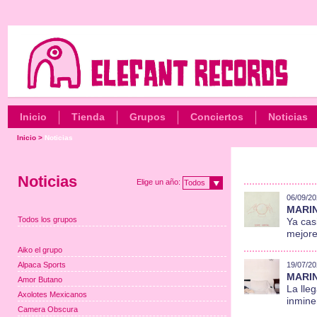
Inicio
Tienda
Grupos
Conciertos
Noticias
Inicio
>
Noticias
Noticias
Elige un año:
Todos
06/09/20
MARIN
Todos los grupos
Ya cas
mejores
Aiko el grupo
Alpaca Sports
19/07/20
MARIN
Amor Butano
La lle
Axolotes Mexicanos
inmine
Camera Obscura