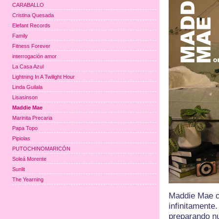
CARABALLO
Cristina Quesada
Elefant Records
Family
Fitness Forever
interrogación amor
La Casa Azul
Lightning In A Twilight Hour
Linda Guilala
Lisasinson
Maddie Mae
Marinita Precaria
Papa Topo
Pipiolas
PUTOCHINOMARICÓN
Soleá Morente
Sunlit
The Yearning
Maddie Mae c
infinitament
preparando nu