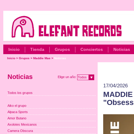
Inicio
Tienda
Grupos
Conciertos
Noticias
Inicio
>
Grupos
>
Maddie Mae
>
Noticias
Noticias
Elige un año:
Todos
17/04/2026
MADDIE 
Todos los grupos
"Obsesse
Aiko el grupo
Alpaca Sports
Amor Butano
Axolotes Mexicanos
Camera Obscura