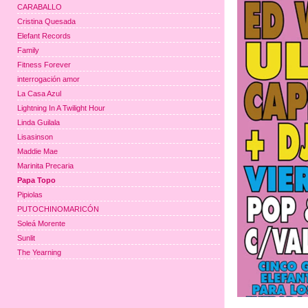
CARABALLO
Cristina Quesada
Elefant Records
Family
Fitness Forever
interrogación amor
La Casa Azul
Lightning In A Twilight Hour
Linda Guilala
Lisasinson
Maddie Mae
Marinita Precaria
Papa Topo
Pipiolas
PUTOCHINOMARICÓN
Soleá Morente
Sunlit
The Yearning