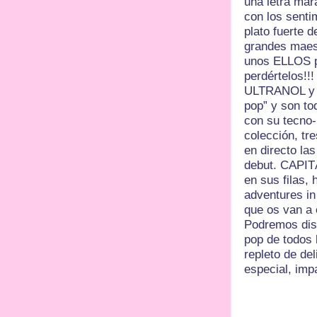
una letra mara
con los senti
plato fuerte 
grandes maes
unos ELLOS p
perdértelos!!!
ULTRANOL y C
pop” y son to
con su tecno-
colección, tr
en directo la
debut. CAPI
en sus filas,
adventures in
que os van a 
Podremos disf
pop de todos 
repleto de de
especial, imp