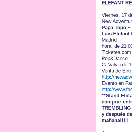
ELEFANT RE
Viernes, 17 d
New Adventur
Papa Topo + 
Luis Elefant 
Madrid
hora: de 21:0
Ticketea.com 
Pop&Dance - 
C/ Valverde 1
Venta de Entr
http://newadv
Evento en Fa
http://www.f
**Stand Elef
comprar ent
TREMBLING 
y después de 
mañana!!!!!