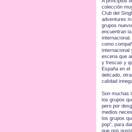
A principios 
colección muy
Club del Sing
adventures in
grupos nuevos
encuentran la
internacional
como compañía
internacional
escena que añ
y frescas y q
España en el 
delicado, otr
calidad inneg
Son muchas l
los grupos qu
pero por desg
medios necesa
los grupos qu
pop”, para da
que nos gusta