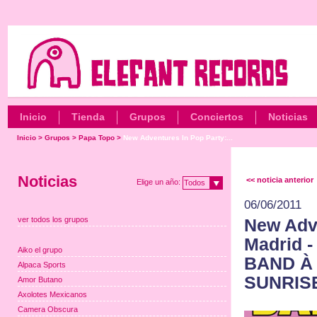
Inicio
Tienda
Grupos
Conciertos
Noticias
Inicio
>
Grupos
>
Papa Topo
>
New Adventures In Pop Party:...
Noticias
<< noticia anterior
Elige un año:
Todos
06/06/2011
ver todos los grupos
New Adve
Madrid 
Aiko el grupo
BAND À
Alpaca Sports
SUNRISE
Amor Butano
Axolotes Mexicanos
Camera Obscura