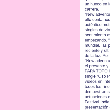
un hueco en l
carrera.
“New adventur
ello contamos
auténtico mot
singles de vin
sentimiento e
empezando. “N
mundial, las 
reciente y últ
de la luz. Por
“New adventur
el presente y 
PAPA TOPO in
single “Oso P
videos en int
todos los rin
demuestran s
actuaciones e
Festival Indie
presentación 