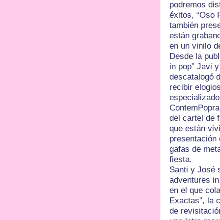
podremos disf
éxitos, “Oso 
también prese
están graband
en un vinilo d
Desde la pub
in pop” Javi 
descatalogó d
recibir elogio
especializado
ContemPopran
del cartel de
que están viv
presentación 
gafas de meta
fiesta.
Santi y José
adventures in
en el que co
Exactas”, la c
de revisitac