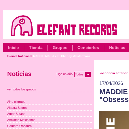
Inicio
Tienda
Grupos
Conciertos
Noticias
Inicio
>
Noticias
>
MADDIE MAE (Feat. Charley Westerman)...
Noticias
<< noticia anterior
Elige un año:
Todos
17/04/2026
ver todos los grupos
MADDIE 
"Obsesse
Aiko el grupo
Alpaca Sports
Amor Butano
Axolotes Mexicanos
Camera Obscura