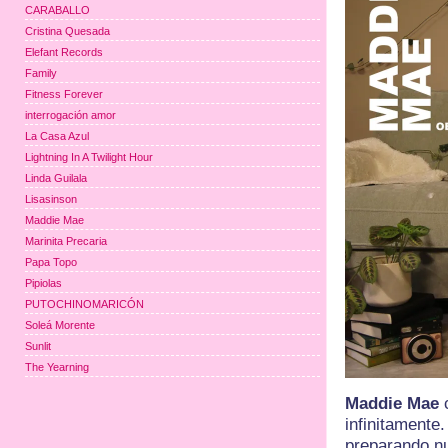
CARABALLO
Cristina Quesada
Elefant Records
Family
Fitness Forever
interrogación amor
La Casa Azul
Lightning In A Twilight Hour
Linda Guilala
Lisasinson
Maddie Mae
Marinita Precaria
Papa Topo
Pipiolas
PUTOCHINOMARICÓN
Soleá Morente
Sunlit
The Yearning
Maddie Mae
c
infinitament
preparando nu