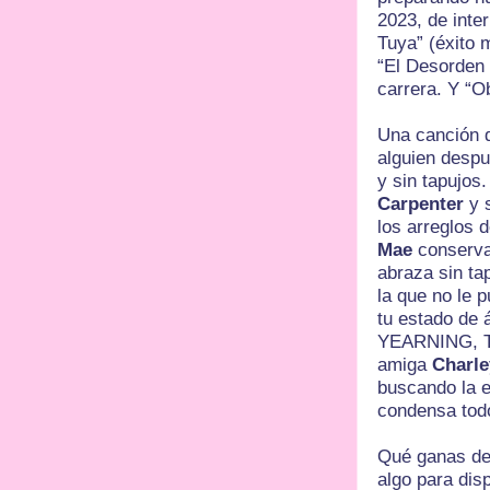
2023, de inte
Tuya” (éxito 
“El Desorden 
carrera. Y “O
Una canción q
alguien despué
y sin tapujos
Carpenter
y s
los arreglos
Mae
conserva 
abraza sin ta
la que no le 
tu estado de 
YEARNING, T
amiga
Charl
buscando la e
condensa tod
Qué ganas de
algo para dis