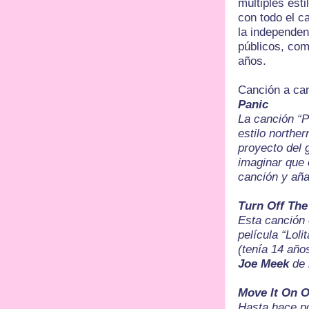
múltiples esti
con todo el c
la independen
públicos, co
años.
Canción a ca
Panic
La canción “
estilo northe
proyecto del
imaginar que 
canción y añ
Turn Off Th
Esta canción e
película “Loli
(tenía 14 año
Joe Meek
de 
Move It On O
Hasta hace po