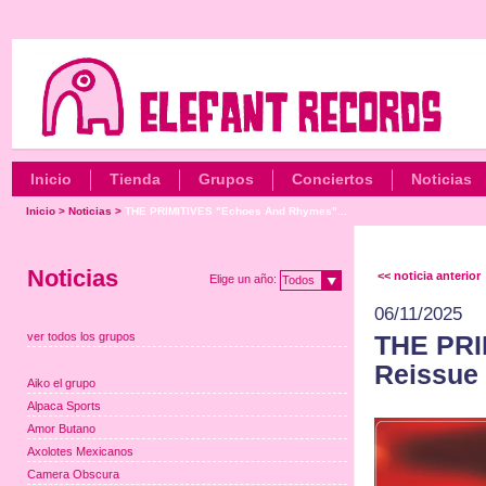
Inicio
Tienda
Grupos
Conciertos
Noticias
Inicio
>
Noticias
>
THE PRIMITIVES "Echoes And Rhymes"...
Noticias
<< noticia anterior
Elige un año:
Todos
06/11/2025
ver todos los grupos
THE PRI
Reissue
Aiko el grupo
Alpaca Sports
Amor Butano
Axolotes Mexicanos
Camera Obscura