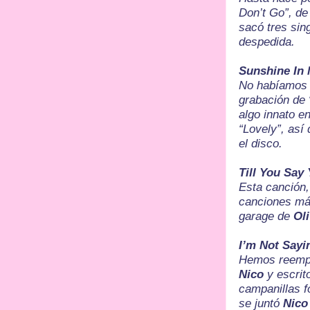
Don’t Go”, de
sacó tres sing
despedida.
Sunshine In
No habíamos 
grabación de
algo innato e
“Lovely”, así
el disco.
Till You Say 
Esta canción,
canciones má
garage de
Ol
I’m Not Sayi
Hemos reempla
Nico
y escrit
campanillas f
se juntó
Nico