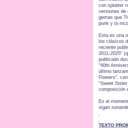
con splatter 
versiones de
gemas que TH
punk y la inc
Esta es una o
los clásicos 
reciente publ
2011-2025" (q
publicado dur
"40th Anniver
último lanzam
Flowers”, con 
“Sweet Sister
composición e
Es el momento
sigan sonand
TEXTO PRO