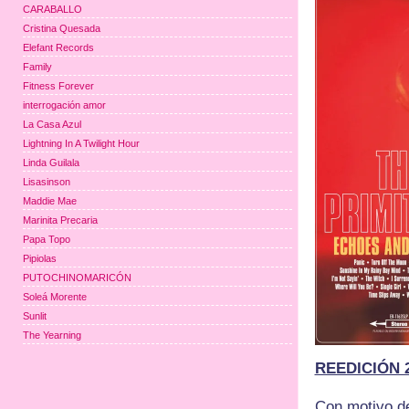
CARABALLO
Cristina Quesada
Elefant Records
Family
Fitness Forever
interrogación amor
La Casa Azul
Lightning In A Twilight Hour
Linda Guilala
Lisasinson
Maddie Mae
Marinita Precaria
Papa Topo
Pipiolas
PUTOCHINOMARICÓN
Soleá Morente
Sunlit
The Yearning
REEDICIÓN 
Con motivo de