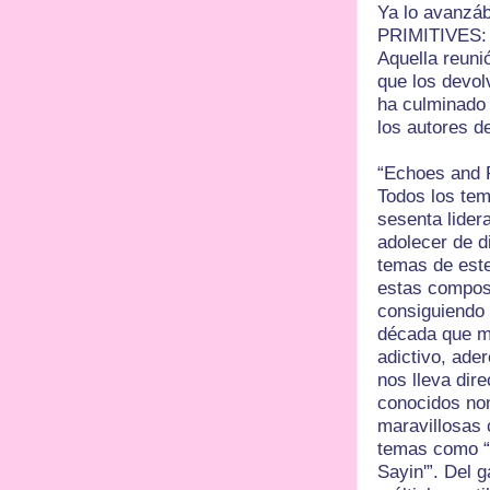
Ya lo avanzá
PRIMITIVES: 
Aquella reunió
que los devol
ha culminado 
los autores d
“Echoes and 
Todos los tem
sesenta lider
adolecer de d
temas de este
estas composi
consiguiendo 
década que má
adictivo, ade
nos lleva dir
conocidos no
maravillosas 
temas como “T
Sayin'”. Del g