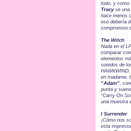
todo, y como 
Tracy
se una 
hace menos cu
eso debería de
compromiso de
The Witch
Nada en el L
comparar con 
elementos m
sonidos de lo
HAWKWIND
en madame, t
“Adam”
, co
punta y suena
“Carry On Scr
una muestra e
I Surrender
¡Cómo nos so
esta impresio