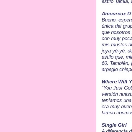
estilo Tamla,
Amoureux D’
Bueno, esper
única del gru
que nosotros 
con muy poca 
mis muslos de
joya yé-yé, d
estilo que, m
60. También, p
arpegio chis
Where Will 
“You Just Got
versión nuest
teníamos una 
era muy buena
himno conmov
Single Girl
A diferencia 