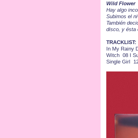
Wild Flower
Hay algo inco
Subimos el ni
También decid
disco, y ésta 
TRACKLIST:
In My Rainy D
Witch 08 I S
Single Girl 1