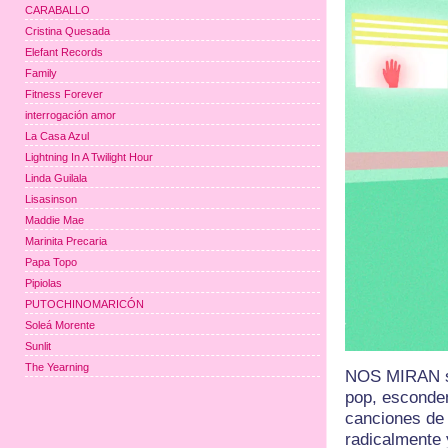
CARABALLO
Cristina Quesada
Elefant Records
Family
Fitness Forever
interrogación amor
La Casa Azul
Lightning In A Twilight Hour
Linda Guilala
Lisasinson
Maddie Mae
Marinita Precaria
Papa Topo
Pipiolas
PUTOCHINOMARICÓN
Soleá Morente
Sunlit
The Yearning
NOS MIRAN son
pop, esconden
canciones de 
radicalmente 