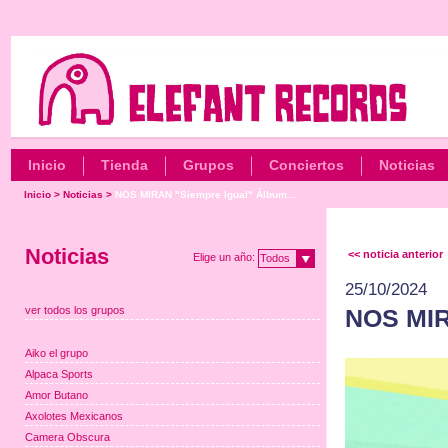
Inicio
Tienda
Grupos
Conciertos
Noticias
Inicio
>
Noticias
>
NOS MIRAN "Siempre Igual" Álbum...
Noticias
<< noticia anterior
Elige un año:
Todos
25/10/2024
ver todos los grupos
NOS MIR
Aiko el grupo
Alpaca Sports
Amor Butano
Axolotes Mexicanos
Camera Obscura