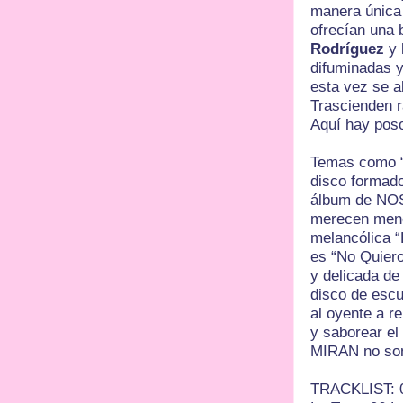
manera única 
ofrecían una 
Rodríguez
y
difuminadas y
esta vez se a
Trascienden r
Aquí hay poso
Temas como “S
disco formado
álbum de NOS
merecen menci
melancólica “
es “No Quiero
y delicada de
disco de escu
al oyente a r
y saborear el
MIRAN no son
TRACKLIST: 0