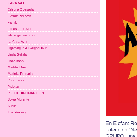
CARABALLO
Cristina Quesada
Elefant Records
Family
Fitness Forever
interrogación amor
La Casa Azul
Lightning In A Twilight Hour
Linda Guilala
Lisasinson
Maddie Mae
Marinita Precaria
Papa Topo
Pipiolas
PUTOCHINOMARICÓN
Soleá Morente
Sunlit
The Yearning
En Elefant R
colección “Ne
GRUPO, una b