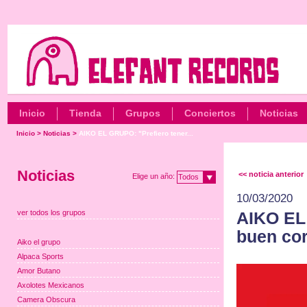
Inicio
Tienda
Grupos
Conciertos
Noticias
Inicio
>
Noticias
>
AIKO EL GRUPO: "Prefiero tener...
Noticias
<< noticia anterior
Elige un año:
Todos
10/03/2020
ver todos los grupos
AIKO EL 
buen cor
Aiko el grupo
Alpaca Sports
Amor Butano
Axolotes Mexicanos
Camera Obscura