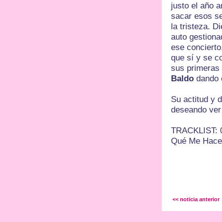
justo el año a
sacar esos se
la tristeza. D
auto gestiona
ese concierto,
que sí y se c
sus primeras 
Baldo
dando c
Su actitud y 
deseando ver 
TRACKLIST: 0
Qué Me Haces
<< noticia anterior