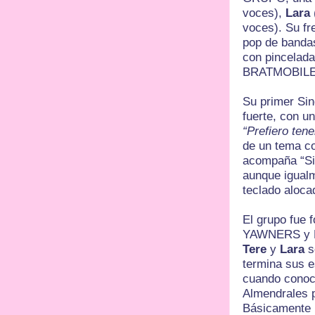
voces),
Lara
voces). Su fr
pop de ban
con pincelada
BRATMOBILE 
Su primer Sin
fuerte, con un
“Prefiero ten
de un tema co
acompaña “Si
aunque igual
teclado aloca
El grupo fue 
YAWNERS y 
Tere
y
Lara
s
termina sus e
cuando cono
Almendrales p
Básicamente l