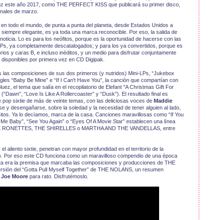
luz este año 2017, como THE PERFECT KISS que publicará su primer disco,
inales de marzo.
n todo el mundo, de punta a punta del planeta, desde Estados Unidos a
y siempre elegante, es ya toda una marca reconocible. Por eso, la salida de
ticia. Lo es para los neófitos, porque es la oportunidad de hacerse con las
LPs, ya completamente descatalogados; y para los ya convertidos, porque es
os y caras B, e incluso inéditos, y un medio para disfrutar conjuntamente
disponibles por primera vez en CD Digipak.
 las composiciones de sus dos primeros (y nutridos) Mini-LPs, “Jukebox
ingles “Baby Be Mine” e “If I Can't Have You”, la canción que compartían con
ez, el tema que salía en el recopilatorio de Elefant "A Christmas Gift For
“Dawn”, “Love Is Like A Rollercoaster” y “Dusk”). El resultado final es
e pop sixtie de más de veinte temas, con las deliciosas voces de
Maddie
 y desengañarse, sobre la soledad y la necesidad de tener alguien al lado,
itos. Ya lo decíamos, marca de la casa. Canciones maravillosas como “If You
 Me Baby”, “See You Again” o “Eyes Of A Movie Star” establecen una línea
HE RONETTES, THE SHIRELLES o MARTHA AND THE VANDELLAS, entre
r el aliento sixtie, penetran con mayor profundidad en el territorio de la
). Por eso este CD funciona como un maravilloso compendio de una época
enta era la premisa que marcaba las composiciones y producciones de THE
rsión del “Gotta Pull Myself Together” de THE NOLANS, un resumen
s
Joe Moore
para rato. Disfrutémoslo.