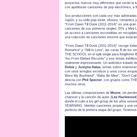
proyectos nuevos muy diferentes que verán la 
con apetitosas canciones de pop electrónico, a f
Sus producciones son cada vez más admiradas e
Japón; y su sello pop-sixtie, efusivo, romántico 
“From Dawn Till Dusk (2011-2014)” es una gran no
canciones de sus primeros singles, EPs y Mini-
un acceso a canciones escondidas en recopilatori
una colección de canciones enorme que estarán 
“From Dawn Till Dusk (2011-2014)” recoge todas
Romance” y “Still In Love”, las caras B de los s
THE SCHOOL en el split single para Kingfisher Blu
You From Elefant Records" y tres temas inéditos (
realmente impresionante. Un auténtico tratado d
Dobie
y
Justyna Halas
, temas sobre enamorarse
con unos arreglos excelsos y unos coros exquis
Were My Boyfriend”, “Baby Be Mine”, “Don't Call
directa con
Phil Spector
, con grupos como T
muchos otros.
Las últimas composiciones de
Moore
, sin perde
chanson y la canción de autor (
Lee Hazlewood
donde el culto a los girl-group de los años ses
YEARNING. Veintiún canciones propias y una ve
perfecto de la primera etapa del grupo. Tenemo