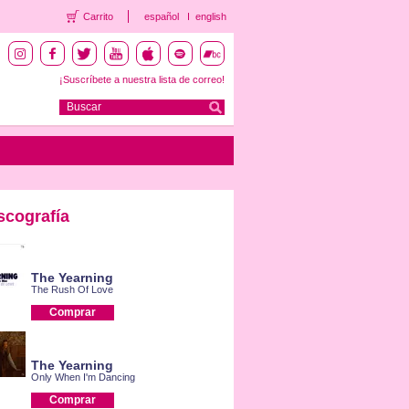
Carrito
español
english
¡Suscríbete a nuestra lista de correo!
scografía
The Yearning
The Rush Of Love
Comprar
The Yearning
Only When I'm Dancing
Comprar