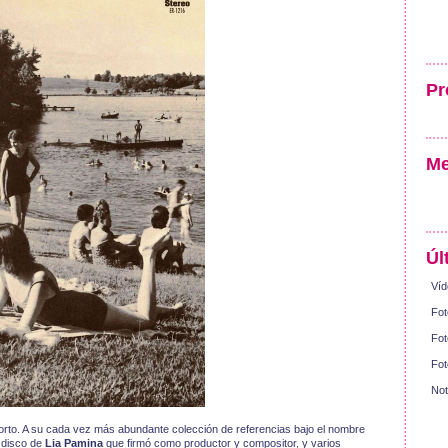
Pr
Me
Úl
Víd
Fot
Fot
Fot
Not
orto. A su cada vez más abundante colección de referencias bajo el nombre
 disco de
Lia Pamina
que firmó como productor y compositor, y varios