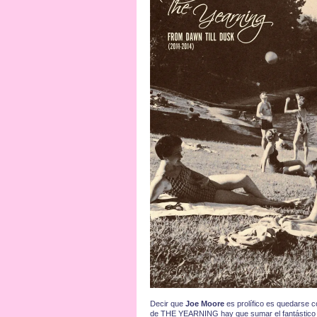
Decir que
Joe Moore
es prolífico es quedarse c
de THE YEARNING hay que sumar el fantástico