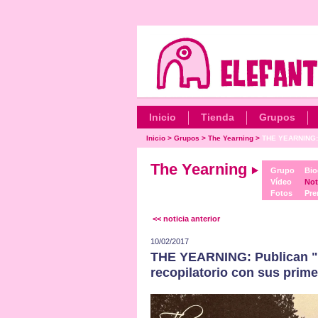
Inicio
Tienda
Grupos
Inicio
>
Grupos
>
The Yearning
>
THE YEARNING: 
The Yearning
Grupo
Bio
Vídeo
Not
Fotos
Pre
<< noticia anterior
10/02/2017
THE YEARNING: Publican "F
recopilatorio con sus prim