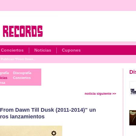
Conciertos
Noticias
Cupones
Publican "From Dawn...
Di
grafía
Discografía
icias
Conciertos
nsa
noticia siguiente >>
rom Dawn Till Dusk (2011-2014)" un
eros lanzamientos