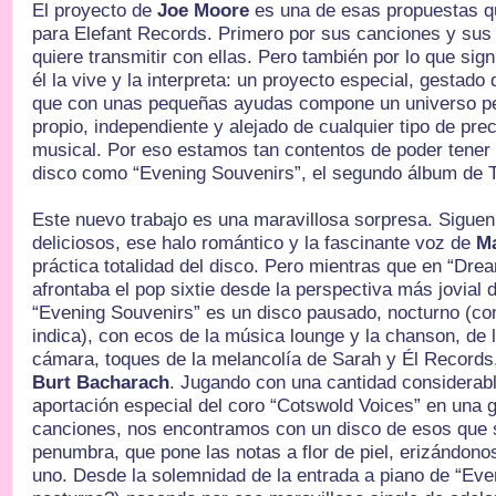
El proyecto de
Joe Moore
es una de esas propuestas q
para Elefant Records. Primero por sus canciones y sus l
quiere transmitir con ellas. Pero también por lo que sign
él la vive y la interpreta: un proyecto especial, gestado
que con unas pequeñas ayudas compone un universo pe
propio, independiente y alejado de cualquier tipo de prec
musical. Por eso estamos tan contentos de poder tene
disco como “Evening Souvenirs”, el segundo álbum d
Este nuevo trabajo es una maravillosa sorpresa. Siguen 
deliciosos, ese halo romántico y la fascinante voz de
M
práctica totalidad del disco. Pero mientras que en “D
afrontaba el pop sixtie desde la perspectiva más jovial d
“Evening Souvenirs” es un disco pausado, nocturno (c
indica), con ecos de la música lounge y la chanson, de 
cámara, toques de la melancolía de Sarah y Él Records
Burt Bacharach
. Jugando con una cantidad considerabl
aportación especial del coro “Cotswold Voices” en una g
canciones, nos encontramos con un disco de esos que
penumbra, que pone las notas a flor de piel, erizándono
uno. Desde la solemnidad de la entrada a piano de “Eve