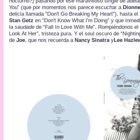
nocturno?) pasando por ese maravilloso single de adela
You” (que por momentos nos parece escuchar a
Dionn
delicia llamada “Don't Go Breaking My Heart”), hasta el
Stan Getz
en “Don't Know What I'm Doing” y que inme
la
saudade
de “Fall In Love With Me”. Rompiéndonos e
Look At Her”, tristeza pura. Y el soul oscuro de “Nightin
de
Joe
, que nos recuerda a
Nancy Sinatra
y
Lee Hazle