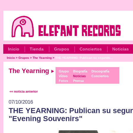
Inicio
Tienda
Grupos
Conciertos
Noticias
Inicio
>
Grupos
>
The Yearning
>
THE YEARNING: Publican su segundo...
The Yearning
Grupo
Biografía
Discografía
Vídeo
Noticias
Conciertos
Fotos
Prensa
<< noticia anterior
07/10/2016
THE YEARNING: Publican su segu
"Evening Souvenirs"