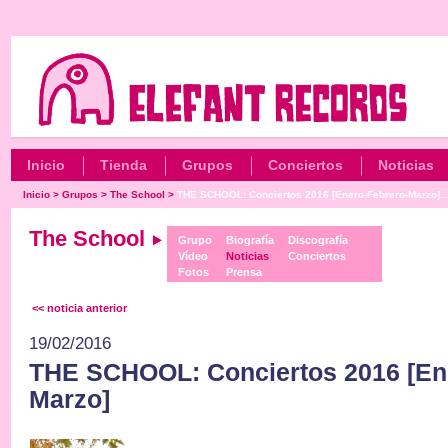
Inicio
Tienda
Grupos
Conciertos
Noticias
Inicio
>
Grupos
>
The School
>
THE SCHOOL: Conciertos 2016 [Enero-Febrero-Marzo]..
The School
Grupo
Biografía
Discografía
Vídeo
Noticias
Conciertos
Fotos
Prensa
<< noticia anterior
19/02/2016
THE SCHOOL: Conciertos 2016 [En
Marzo]