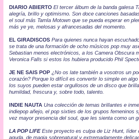
DIARIO ABIERTO
El tercer álbum de la banda galesa 
alegría, brillo y optimismo. Son doce canciones basada
el soul más Tamla Motown que se pueda esperar en plen
más ye ye, melosas y afrancesadas del momento.
EL GIRADISCOS
Para quienes nunca hayan escuchado 
se trata de una formación de ocho músicos pop muy as
Sebastian menos electrónicos, a los Camera Obscura 
Veronica Falls si estos los hubiera producido Phil Spect
JE NE SAIS POP
¿No os late también a vosotros un po
corazón? Porque lo difícil es convertir lo simple en algo
los suyos pueden estar orgullosos de un disco que brill
humildad, frescura y, sobre todo, talento.
INDIE NAUTA
Una colección de temas brillantes e inm
indiepop añejo, el pop sixties de los grupos femeninos 
vez mayor presencia del soul, que les sienta como un g
LA POP LIFE
Este proyecto es culpa de Liz Hunt, líder 
aguda, de magia sobrenatural y extremadamente delicad