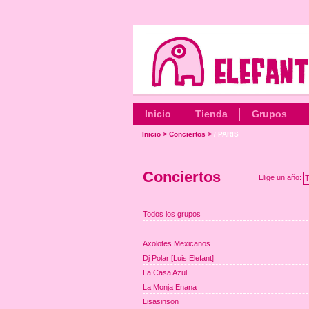
Inicio
Tienda
Grupos
Inicio
>
Conciertos
>
/ PARIS
Conciertos
Elige un año:
T
Todos los grupos
Axolotes Mexicanos
Dj Polar [Luis Elefant]
La Casa Azul
La Monja Enana
Lisasinson