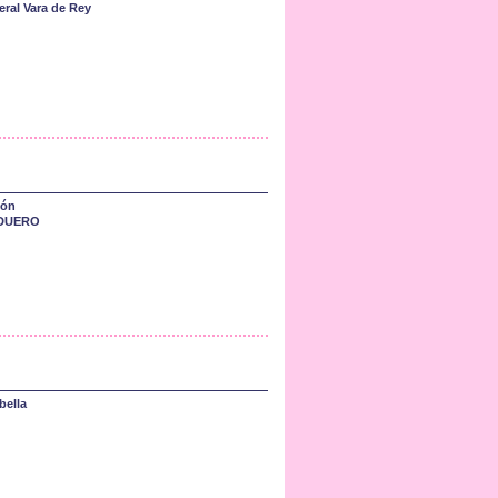
eral Vara de Rey
cón
DUERO
bella