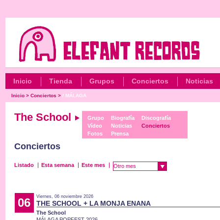
Inicio
Tienda
Grupos
Conciertos
Noticias
Inicio
>
Conciertos
>
/ MÁLAGA
The School
Grupo
Biografía
Discografía
Vídeo
Noticias
Conciertos
Fotos
Prensa
Conciertos
Listado
Esta semana
Este mes
Otro mes
Viernes, 06 noviembre 2026
06
THE SCHOOL + LA MONJA ENANA
The School
MÁLAGA POPFEST 2026