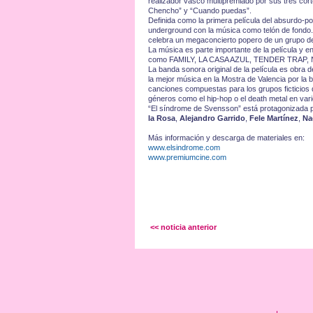
realizador vasco multipremiado por sus tres corto
Chencho” y “Cuando puedas”.
Definida como la primera película del absurdo-p
underground con la música como telón de fondo.
celebra un megaconcierto popero de un grupo d
La música es parte importante de la película y 
como FAMILY, LA CASA AZUL, TENDER TRA
La banda sonora original de la película es obra 
la mejor música en la Mostra de Valencia por la 
canciones compuestas para los grupos ficticios 
géneros como el hip-hop o el death metal en var
“El síndrome de Svensson” está protagonizada 
la Rosa
,
Alejandro Garrido
,
Fele Martínez
,
Na
Más información y descarga de materiales en:
www.elsindrome.com
www.premiumcine.com
<< noticia anterior