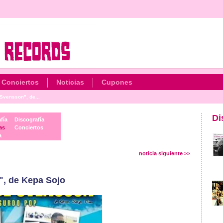
Conciertos
Noticias
Cupones
Svensson", de...
Di
fía
Discografía
as
Conciertos
a
noticia siguiente >>
, de Kepa Sojo