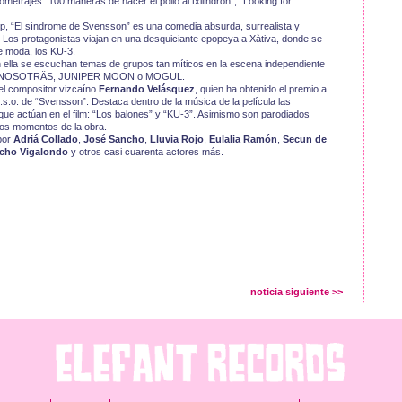
metrajes “100 maneras de hacer el pollo al txilindron”, “Looking for
op, “El síndrome de Svensson” es una comedia absurda, surrealista y
 Los protagonistas viajan en una desquiciante epopeya a Xàtiva, donde se
e moda, los KU-3.
en ella se escuchan temas de grupos tan míticos en la escena independiente
P, NOSOTRÄS, JUNIPER MOON o MOGUL.
del compositor vizcaíno
Fernando Velásquez
, quien ha obtenido el premio a
b.s.o. de “Svensson”. Destaca dentro de la música de la película las
que actúan en el film: “Los balones” y “KU-3”. Asimismo son parodiados
ios momentos de la obra.
por
Adriá Collado
,
José Sancho
,
Lluvia Rojo
,
Eulalia Ramón
,
Secun de
cho Vigalondo
y otros casi cuarenta actores más.
noticia siguiente >>