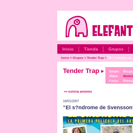
Inicio
Tienda
Grupos
Inicio
>
Grupos
>
Tender Trap
>
"El s?ndrome de 
Tender Trap
Grupo
Biogra
Vídeo
Notici
Fotos
Prens
<< noticia anterior
18/01/2007
"El s?ndrome de Svensson"