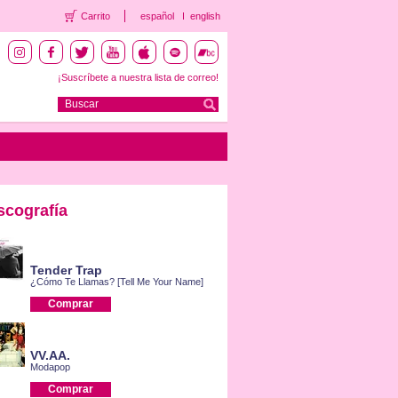
Carrito
español
english
¡Suscríbete a nuestra lista de correo!
scografía
Tender Trap
¿Cómo Te Llamas? [Tell Me Your Name]
Comprar
VV.AA.
Modapop
Comprar