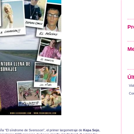
Pr
Me
Úl
Víd
Con
ña “El síndrome de Svensson”, el primer largometraje de
Kepa Sojo
,