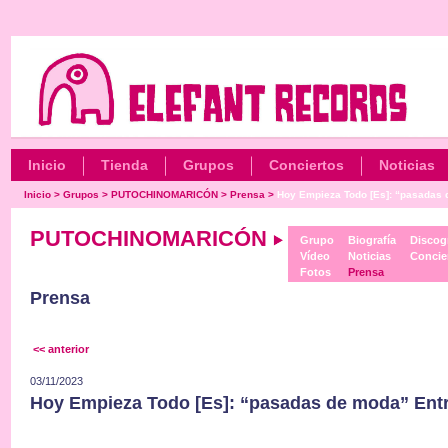
Inicio
Tienda
Grupos
Conciertos
Noticias
Inicio
>
Grupos
>
PUTOCHINOMARICÓN
>
Prensa
>
Hoy Empieza Todo [Es]: “pasadas d
PUTOCHINOMARICÓN
Grupo
Biografía
Discogr
Vídeo
Noticias
Concie
Fotos
Prensa
Prensa
<< anterior
03/11/2023
Hoy Empieza Todo [Es]: “pasadas de moda” Entr