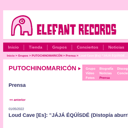
Inicio
Tienda
Grupos
Conciertos
Noticias
Inicio
>
Grupos
>
PUTOCHINOMARICÓN
>
Prensa
>
Loud Cave [Es]: "JÁJÁ ÉQÚÍSDÉ...
PUTOCHINOMARICÓN
Grupo
Biografía
Discogr
Vídeo
Noticias
Concie
Fotos
Prensa
Prensa
<< anterior
01/05/2022
Loud Cave [Es]: "JÁJÁ ÉQÚÍSDÉ (Distopía aburr