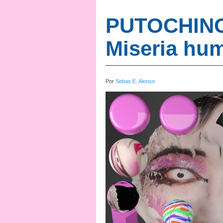
PUTOCHIN
Miseria hu
Por
Sebas E. Alonso