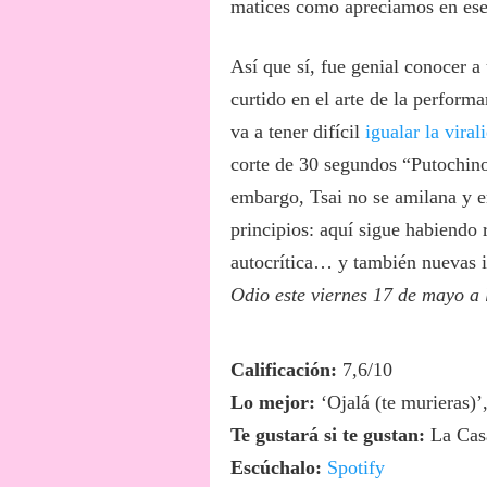
matices como apreciamos en ese 
Así que sí, fue genial conoce
curtido en el arte de la perform
va a tener difícil
igualar la viral
corte de 30 segundos “Putochinom
embargo, Tsai no se amilana y e
principios: aquí sigue habiendo r
autocrítica… y también nuevas 
Odio este viernes 17 de mayo a 
Calificación:
7,6/10
Lo mejor:
‘Ojalá (te murieras)’
Te gustará si te gustan:
La Casa
Escúchalo:
Spotify