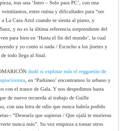
pieza, tras una ‘Intro – Solo para PC’, con una
 veintitantos, entre rutina y dificultades para “ser
a La Casa Azul cuando se sienta al piano, y
anz, y no es la última referencia sorprendente del
en para bien en ‘Hasta el fin del mundo’, la cual
 cayendo y yo como si nada / Escucho a los jinetes y
de todo llega al final.
INOMARICÓN
dudó si explotar más el reggaetón de
opiacionista
, en ‘Parkineo’ encontramos lo urbano y
s con el trance de Gala. Y nos despedimos hasta
que de nuevo recuerda al trabajo de Guille
so, con una letra de odio que nunca habría podido
netas-: “Desearía que supieras / Que ojalá te murieras
o verte nunca más”. Su voz empieza a tomar otros