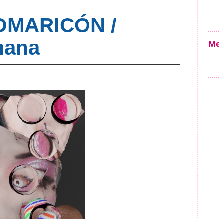
OMARICÓN /
mana
Me