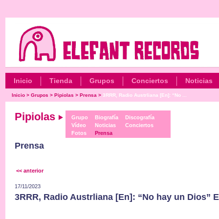
Inicio
Tienda
Grupos
Conciertos
Noticias
Inicio
>
Grupos
>
Pipiolas
>
Prensa
>
3RRR, Radio Austrliana [En]: “No ...
Pipiolas
Grupo
Biografía
Discografía
Vídeo
Noticias
Conciertos
Fotos
Prensa
Prensa
<< anterior
17/11/2023
3RRR, Radio Austrliana [En]: “No hay un Dios” E