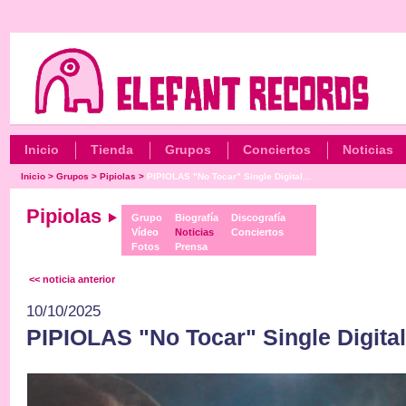
Inicio
Tienda
Grupos
Conciertos
Noticias
Inicio
>
Grupos
>
Pipiolas
>
PIPIOLAS "No Tocar" Single Digital...
Pipiolas
Grupo
Biografía
Discografía
Vídeo
Noticias
Conciertos
Fotos
Prensa
<< noticia anterior
10/10/2025
PIPIOLAS "No Tocar" Single Digita