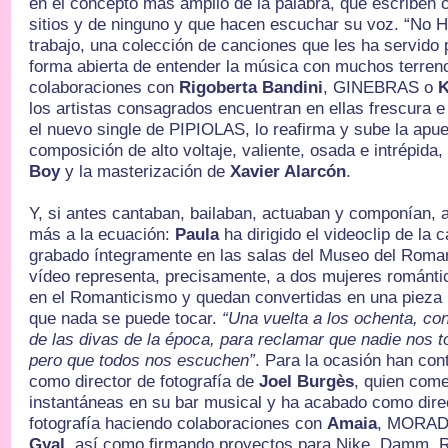
en el concepto más amplio de la palabra, que escriben 
sitios y de ninguno y que hacen escuchar su voz. “No 
trabajo, una colección de canciones que les ha servido 
forma abierta de entender la música con muchos terreno
colaboraciones con
Rigoberta Bandini
, GINEBRAS o
K
los artistas consagrados encuentran en ellas frescura e 
el nuevo single de PIPIOLAS, lo reafirma y sube la apues
composición de alto voltaje, valiente, osada e intrépida
Boy
y la masterización de
Xavier
Alarcón
.
Y, si antes cantaban, bailaban, actuaban y componían, 
más a la ecuación:
Paula
ha dirigido el videoclip de la 
grabado íntegramente en las salas del Museo del Roman
vídeo representa, precisamente, a dos mujeres románti
en el Romanticismo y quedan convertidas en una pieza
que nada se puede tocar.
“Una vuelta a los ochenta, con
de las divas de la época, para reclamar que nadie nos t
pero que todos nos escuchen”
. Para la ocasión han con
como director de fotografía de
Joel Burgès
, quien com
instantáneas en su bar musical y ha acabado como direc
fotografía haciendo colaboraciones con
Amaia
, MORAD
Gyal
, así como firmando proyectos para Nike, Damm, 